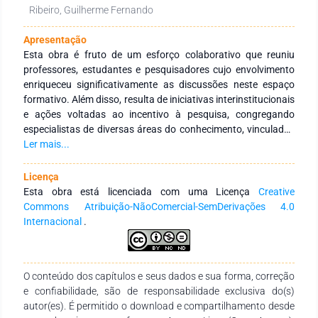
Ribeiro, Guilherme Fernando
Apresentação
Esta obra é fruto de um esforço colaborativo que reuniu
professores, estudantes e pesquisadores cujo envolvimento
enriqueceu significativamente as discussões neste espaço
formativo. Além disso, resulta de iniciativas interinstitucionais
e ações voltadas ao incentivo à pesquisa, congregando
especialistas de diversas áreas do conhecimento, vinculados
a Instituições de Educação Superior, públicas e privadas, em
Ler mais...
âmbito nacional e internacional. Seu principal objetivo é
fortalecer a integração entre instituições, tanto no Brasil
Licença
quanto no exterior, por meio de redes de pesquisa
Esta obra está licenciada com uma Licença
Creative
comprometidas com a formação continuada de profissionais
Commons Atribuição-NãoComercial-SemDerivações 4.0
da educação. Para isso, busca-se a produção e a ampla
Internacional
.
disseminação do conhecimento em distintas áreas do saber.
Expressamos nossa profunda gratidão aos autores pelo
empenho, comprometimento e dedicação na concepção e
O conteúdo dos capítulos e seus dados e sua forma, correção
finalização desta obra. Esperamos que ela se consolide como
e confiabilidade, são de responsabilidade exclusiva do(s)
um recurso didático-pedagógico valioso, atendendo às
autor(es). É permitido o download e compartilhamento desde
necessidades de estudantes, docentes de todos os níveis de