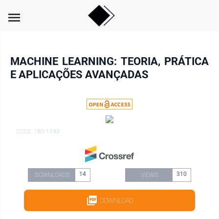
menu
MACHINE LEARNING: TEORIA, PRÁTICA
E APLICAÇÕES AVANÇADAS
CODE: 780-1193
14
310
DOWNLOADS
VIEWS
DOWNLOAD