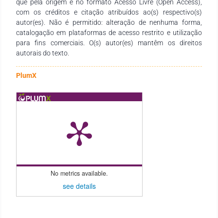
que pela origem e no formato Acesso Livre (Open Access),
ensino e demais interessados na temática.
com os créditos e citação atribuídos ao(s) respectivo(s)
autor(es). Não é permitido: alteração de nenhuma forma,
catalogação em plataformas de acesso restrito e utilização
para fins comerciais. O(s) autor(es) mantêm os direitos
autorais do texto.
PlumX
No metrics available.
see details