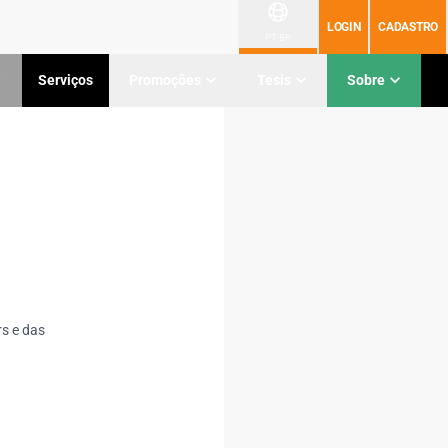
LOGIN
CADASTRO
PT-BR
Serviços
Promoções
Tesis
Sobre
rs e das