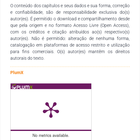
O conteúdo dos capítulos e seus dados e sua forma, correção
finalização desta obra. Esperamos que ela se consolide como
e confiabilidade, são de responsabilidade exclusiva do(s)
um recurso didático-pedagógico valioso, atendendo às
autor(es). É permitido o download e compartilhamento desde
necessidades de estudantes, docentes de todos os níveis de
que pela origem e no formato Acesso Livre (Open Access),
ensino e demais interessados na temática.
com os créditos e citação atribuídos ao(s) respectivo(s)
autor(es). Não é permitido: alteração de nenhuma forma,
catalogação em plataformas de acesso restrito e utilização
para fins comerciais. O(s) autor(es) mantêm os direitos
autorais do texto.
PlumX
No metrics available.