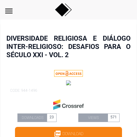
menu
DIVERSIDADE RELIGIOSA E DIÁLOGO
INTER-RELIGIOSO: DESAFIOS PARA O
SÉCULO XXI - VOL. 2
CODE: 944-1496
23
571
DOWNLOADS
VIEWS
DOWNLOAD