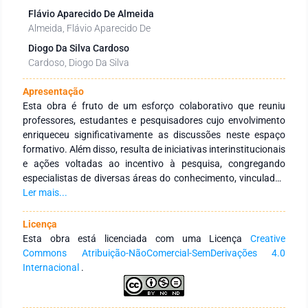
Flávio Aparecido De Almeida
Almeida, Flávio Aparecido De
Diogo Da Silva Cardoso
Cardoso, Diogo Da Silva
Apresentação
Esta obra é fruto de um esforço colaborativo que reuniu
professores, estudantes e pesquisadores cujo envolvimento
enriqueceu significativamente as discussões neste espaço
formativo. Além disso, resulta de iniciativas interinstitucionais
e ações voltadas ao incentivo à pesquisa, congregando
especialistas de diversas áreas do conhecimento, vinculados
a Instituições de Educação Superior, públicas e privadas, em
Ler mais...
âmbito nacional e internacional. Seu principal objetivo é
fortalecer a integração entre instituições, tanto no Brasil
Licença
quanto no exterior, por meio de redes de pesquisa
Esta obra está licenciada com uma Licença
Creative
comprometidas com a formação continuada de profissionais
Commons Atribuição-NãoComercial-SemDerivações 4.0
da educação. Para isso, busca-se a produção e a ampla
Internacional
.
disseminação do conhecimento em distintas áreas do saber.
Expressamos nossa profunda gratidão aos autores pelo
empenho, comprometimento e dedicação na concepção e