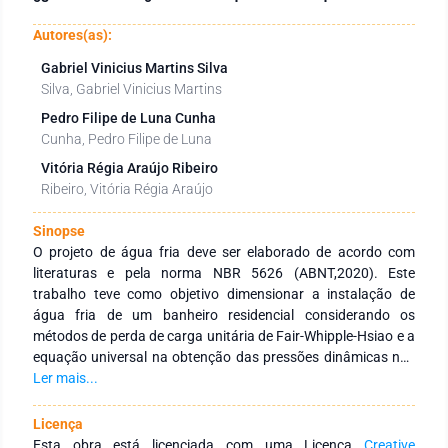
Autores(as):
Gabriel Vinicius Martins Silva
Silva, Gabriel Vinicius Martins
Pedro Filipe de Luna Cunha
Cunha, Pedro Filipe de Luna
Vitória Régia Araújo Ribeiro
Ribeiro, Vitória Régia Araújo
Sinopse
O projeto de água fria deve ser elaborado de acordo com
literaturas e pela norma NBR 5626 (ABNT,2020). Este
trabalho teve como objetivo dimensionar a instalação de
água fria de um banheiro residencial considerando os
métodos de perda de carga unitária de Fair-Whipple-Hsiao e a
equação universal na obtenção das pressões dinâmicas nos
pontos de consumo. Este projeto foi dimensionado em uma
Ler mais...
planilha do software Microsoft Excel® e pelo software AltoQI
Builder Hidrossanitário Basic 2021® com o propósito de
Licença
comparação de dados. Constatou-se que os valores das
Esta obra está licenciada com uma Licença
Creative