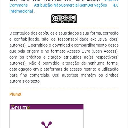
pressões dinâmicas produzidos pelo software AltoQI
Commons Atribuição-NãoComercial-SemDerivações 4.0
Builder® foram ligeiramente superiores aos da planilha
Internacional
.
eletrônica ao se utilizar os métodos universal e Fair-Whipple-
Hsiao. As discrepâncias estavam na primeira casa decimal
para o método universal e na segunda para o Fair-Whipple-
O conteúdo dos capítulos e seus dados e sua forma, correção
Hsiao. Provavelmente, a precisão nas formulações utilizadas
e confiabilidade, são de responsabilidade exclusiva do(s)
para o cálculo do fator de atrito e adoção das conexões nos
autor(es). É permitido o download e compartilhamento desde
trechos analisados podem ter influenciado nos resultados.
que pela origem e no formato Acesso Livre (Open Access),
Desta forma, ambos os métodos de perda de carga não
com os créditos e citação atribuídos ao(s) respectivo(s)
resultaram em mudanças significativas no dimensionamento
autor(es). Não é permitido: alteração de nenhuma forma,
da instalação hidráulica predial unifamiliar. Tal fato não traz
catalogação em plataformas de acesso restrito e utilização
prejuízos maiores quando aplicados em sistemas prediais.
para fins comerciais. O(s) autor(es) mantêm os direitos
Assim, constata-se que a rotina de cálculo em uma planilha
autorais do texto.
eletrônica pode ser considerada uma ferramenta de pesquisa
útil em estudos didáticos.
PlumX