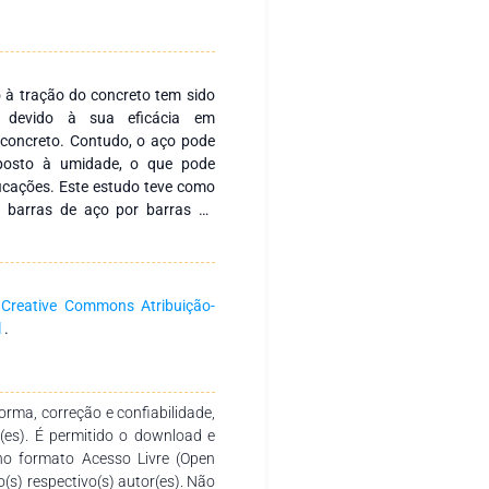
o à tração do concreto tem sido
l devido à sua eficácia em
concreto. Contudo, o aço pode
posto à umidade, o que pode
ficações. Este estudo teve como
 as barras de aço por barras de
scando reduzir os problemas de
os ensaios de flexão em vigas
omparar o desempenho das duas
ora as barras de fibra de vidro
a
Creative Commons Atribuição-
elas não podem substituir o aço
l
.
sentou desempenho positivo, mas
iais sugere que, para alcançar
ário utilizar barras de fibra de
rma, correção e confiabilidade,
dro pode oferecer uma alternativa
r(es). É permitido o download e
as as adaptações adequadas no
no formato Acesso Livre (Open
o(s) respectivo(s) autor(es). Não