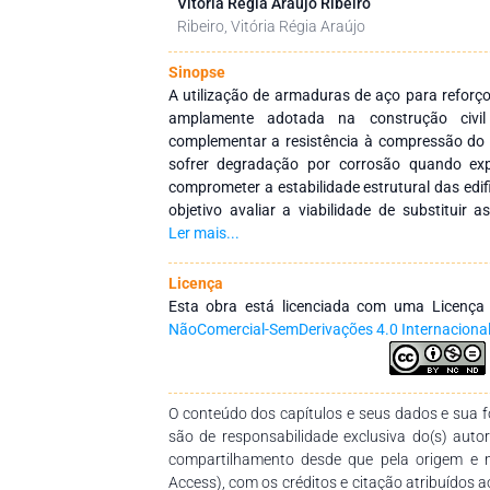
Vitória Régia Araújo Ribeiro
Ribeiro, Vitória Régia Araújo
Sinopse
A utilização de armaduras de aço para reforç
amplamente adotada na construção civi
complementar a resistência à compressão do 
sofrer degradação por corrosão quando ex
comprometer a estabilidade estrutural das edi
objetivo avaliar a viabilidade de substituir
polímeros reforçados com fibra de vidro, bu
Ler mais...
corrosão associados ao aço. Foram realizad
isostáticas, armadas e concretadas, para c
Licença
alternativas. Os resultados indicaram que, emb
Esta obra está licenciada com uma Licenç
possam ser usadas como reforço no concreto, 
NãoComercial-SemDerivações 4.0 Internaciona
usando a mesma bitola. A fibra de vidro apre
a diferença nas propriedades entre os mater
resultados comparáveis aos do aço, seria necess
O conteúdo dos capítulos e seus dados e sua fo
vidro com bitolas maiores. Assim, a fibra de vi
são de responsabilidade exclusiva do(s) auto
viável ao aço, desde que sejam considerad
compartilhamento desde que pela origem e 
dimensionamento.
Access), com os créditos e citação atribuídos a