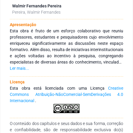
Walmir Fernandes Pereira
Pereira, Walmir Fernandes
Apresentação
Esta obra é fruto de um esforço colaborativo que reuniu
professores, estudantes e pesquisadores cujo envolvimento
enriqueceu significativamente as discussões neste espaço
formativo. Além disso, resulta de iniciativas interinstitucionais
e ações voltadas ao incentivo à pesquisa, congregando
especialistas de diversas áreas do conhecimento, vinculados
a Instituições de Educação Superior, públicas e privadas, em
Ler mais...
âmbito nacional e internacional. Seu principal objetivo é
fortalecer a integração entre instituições, tanto no Brasil
Licença
quanto no exterior, por meio de redes de pesquisa
Esta obra está licenciada com uma Licença
Creative
comprometidas com a formação continuada de profissionais
Commons Atribuição-NãoComercial-SemDerivações 4.0
da educação. Para isso, busca-se a produção e a ampla
Internacional
.
disseminação do conhecimento em distintas áreas do saber.
Expressamos nossa profunda gratidão aos autores pelo
empenho, comprometimento e dedicação na concepção e
O conteúdo dos capítulos e seus dados e sua forma, correção
finalização desta obra. Esperamos que ela se consolide como
e confiabilidade, são de responsabilidade exclusiva do(s)
um recurso didático-pedagógico valioso, atendendo às