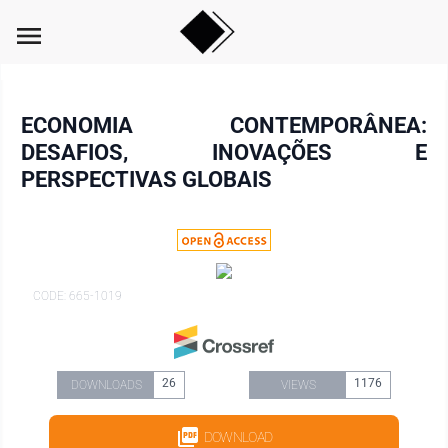
menu
ECONOMIA CONTEMPORÂNEA:
DESAFIOS, INOVAÇÕES E
PERSPECTIVAS GLOBAIS
CODE: 665-1019
26
1176
DOWNLOADS
VIEWS
DOWNLOAD