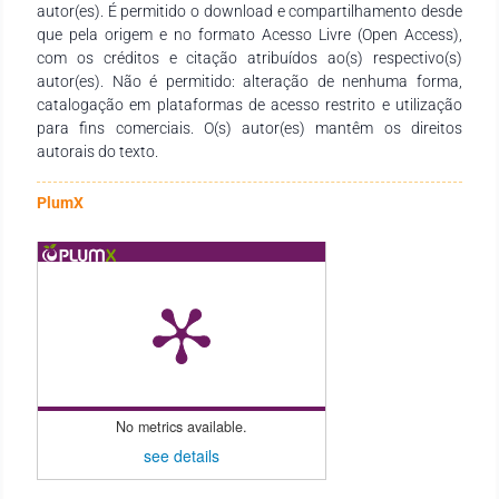
autor(es). É permitido o download e compartilhamento desde
necessidades de estudantes, docentes de todos os níveis de
que pela origem e no formato Acesso Livre (Open Access),
ensino e demais interessados na temática.
com os créditos e citação atribuídos ao(s) respectivo(s)
autor(es). Não é permitido: alteração de nenhuma forma,
catalogação em plataformas de acesso restrito e utilização
para fins comerciais. O(s) autor(es) mantêm os direitos
autorais do texto.
PlumX
No metrics available.
see details