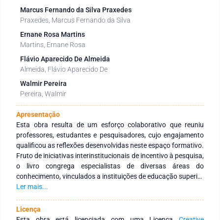
Marcus Fernando da Silva Praxedes
Praxedes, Marcus Fernando da Silva
Ernane Rosa Martins
Martins, Ernane Rosa
Flávio Aparecido De Almeida
Almeida, Flávio Aparecido De
Walmir Pereira
Pereira, Walmir
Apresentação
Esta obra resulta de um esforço colaborativo que reuniu
professores, estudantes e pesquisadores, cujo engajamento
qualificou as reflexões desenvolvidas neste espaço formativo.
Fruto de iniciativas interinstitucionais de incentivo à pesquisa,
o livro congrega especialistas de diversas áreas do
conhecimento, vinculados a instituições de educação superior
públicas e privadas, no Brasil e no exterior. O objetivo central é
Ler mais...
fortalecer a integração entre instituições por meio de redes de
pesquisa voltadas à formação continuada de profissionais da
Licença
educação, promovendo a produção e a ampla disseminação
Esta obra está licenciada com uma Licença
Creative