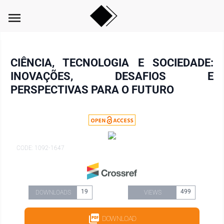
menu
CIÊNCIA, TECNOLOGIA E SOCIEDADE:
INOVAÇÕES, DESAFIOS E
PERSPECTIVAS PARA O FUTURO
CODE: 1092-1647
19
499
DOWNLOADS
VIEWS
DOWNLOAD