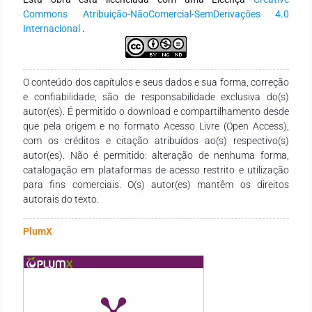
do conhecimento. Agradecemos aos autores pela dedicação
Commons Atribuição-NãoComercial-SemDerivações 4.0
e compromisso na construção desta obra, que se propõe a
Internacional
.
ser um recurso didático-pedagógico relevante para
estudantes, docentes de diferentes níveis de ensino e demais
interessados na temática.
O conteúdo dos capítulos e seus dados e sua forma, correção
e confiabilidade, são de responsabilidade exclusiva do(s)
autor(es). É permitido o download e compartilhamento desde
que pela origem e no formato Acesso Livre (Open Access),
com os créditos e citação atribuídos ao(s) respectivo(s)
autor(es). Não é permitido: alteração de nenhuma forma,
catalogação em plataformas de acesso restrito e utilização
para fins comerciais. O(s) autor(es) mantêm os direitos
autorais do texto.
PlumX