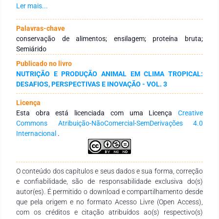
matéria seca, proteína e fibra. A maniçoba, além de ser bem
Ler mais...
adaptada ao clima semiárido, apresenta alto valor nutricional,
especialmente nos teores de matéria seca, proteína e fibra, se
Palavras-chave
configurando como alternativa eficiente para complementar
conservação de alimentos; ensilagem; proteína bruta;
as deficiências da palma forrageira durante o processo de
Semiárido
ensilagem. Além disso, a ensilagem da maniçoba reduz os
Publicado no livro
teores de ácido cianídrico, tornando seu uso seguro na
NUTRIÇÃO E PRODUÇÃO ANIMAL EM CLIMA TROPICAL:
alimentação animal. Silagens combinadas de palma
DESAFIOS, PERSPECTIVAS E INOVAÇÃO - VOL. 3
forrageira e maniçoba resultam em boas características
fermentativas, estabilidade aeróbia, menores perdas por
Licença
efluentes e melhoria do valor nutritivo. Assim, o uso
Esta obra está licenciada com uma Licença
Creative
combinado de palma forrageira e maniçoba apresenta
Commons Atribuição-NãoComercial-SemDerivações 4.0
potencial para produção de silagens nutricionalmente
Internacional
.
equilibradas, eficientes e adaptadas às condições do
Semiárido, contribuindo para maior sustentabilidade dos
sistemas de produção animal.
O conteúdo dos capítulos e seus dados e sua forma, correção
e confiabilidade, são de responsabilidade exclusiva do(s)
autor(es). É permitido o download e compartilhamento desde
que pela origem e no formato Acesso Livre (Open Access),
com os créditos e citação atribuídos ao(s) respectivo(s)