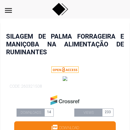
menu
SILAGEM DE PALMA FORRAGEIRA E
MANIÇOBA NA ALIMENTAÇÃO DE
RUMINANTES
CODE: 260321508
14
233
DOWNLOADS
VIEWS
DOWNLOAD