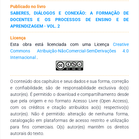
categorias de análise: formação inicial e função lúdica;
Publicado no livro
saberes ludo-epistêmicos na ludicidade ambiental e
SABERES, DIÁLOGOS E CONEXÃO: A FORMAÇÃO DE
desenvolvimento profissional teórico-prático. A análise
DOCENTES E OS PROCESSOS DE ENSINO E DE
demonstrou que os professores precisam de uma formação
APRENDIZAGEM - VOL. 2
integral para trabalhar com os alunos – que contemple a
dimensão lúdica – para que a brincadeira, o jogo e o faz-de-
Licença
conta sejam propositivos na educação ambiental escolar. O
Esta obra está licenciada com uma Licença
Creative
estudo permitiu compreender como os professores significam
Commons Atribuição-NãoComercial-SemDerivações 4.0
o lúdico em sua práxis e a importância do desenvolvimento do
Internacional
.
pensamento teórico do professor para sensibilizar o aluno
sobre temáticas socioambientais.
O conteúdo dos capítulos e seus dados e sua forma, correção
e confiabilidade, são de responsabilidade exclusiva do(s)
autor(es). É permitido o download e compartilhamento desde
que pela origem e no formato Acesso Livre (Open Access),
com os créditos e citação atribuídos ao(s) respectivo(s)
autor(es). Não é permitido: alteração de nenhuma forma,
catalogação em plataformas de acesso restrito e utilização
para fins comerciais. O(s) autor(es) mantêm os direitos
autorais do texto.