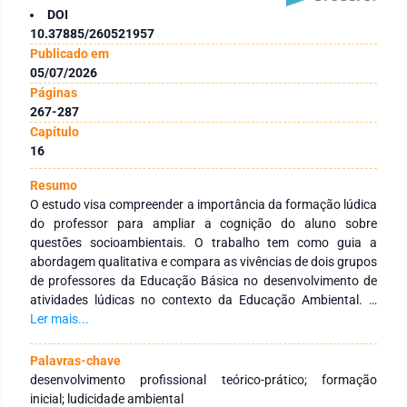
DOI
10.37885/260521957
Publicado em
05/07/2026
Páginas
267-287
Capítulo
16
Resumo
O estudo visa compreender a importância da formação lúdica
do professor para ampliar a cognição do aluno sobre
questões socioambientais. O trabalho tem como guia a
abordagem qualitativa e compara as vivências de dois grupos
de professores da Educação Básica no desenvolvimento de
atividades lúdicas no contexto da Educação Ambiental. A
pesquisa, embasada no método de Experimento Didático,
Ler mais...
comparou a práxis docente entre os grupos, A e B, sob a lente
da Análise Textual Discursiva, seguindo Galiazzi, Ramos e
Palavras-chave
Moraes (2021). A análise, focada nas narrativas docentes pré
desenvolvimento profissional teórico-prático; formação
e pós formação continuada, possibilitou emergir três
inicial; ludicidade ambiental