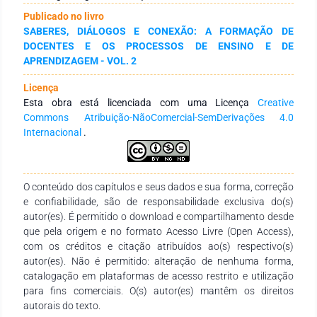
interinstitucional de experiências. Os dados foram recolhidos
Publicado no livro
em formato digital e analisados através de estatística
SABERES, DIÁLOGOS E CONEXÃO: A FORMAÇÃO DE
descritiva e análise de conteúdo temática das observações
DOCENTES E OS PROCESSOS DE ENSINO E DE
abertas. Os resultados evidenciam a centralidade da
APRENDIZAGEM - VOL. 2
formação docente contínua, da existência de infraestruturas
tecnológicas adequadas e do reforço do apoio técnico e
Licença
institucional como pilares da transformação digital no ensino
Esta obra está licenciada com uma Licença
Creative
superior. Destacam-se ainda como boas práticas a utilização
Commons Atribuição-NãoComercial-SemDerivações 4.0
regular de plataformas de ensino e aprendizagem online, a
Internacional
.
criação de materiais didáticos digitais próprios, a promoção
de dinâmicas de aprendizagem entre pares e o recurso a
estratégias de acompanhamento remoto dos estudantes. O
estudo conclui que o fortalecimento da educação digital
O conteúdo dos capítulos e seus dados e sua forma, correção
inclusiva nos PALOP exige uma articulação entre políticas
e confiabilidade, são de responsabilidade exclusiva do(s)
institucionais, capacitação docente, condições tecnológicas e
autor(es). É permitido o download e compartilhamento desde
cultura de colaboração académica, apresentando
que pela origem e no formato Acesso Livre (Open Access),
recomendações orientadas para contextos institucionais com
com os créditos e citação atribuídos ao(s) respectivo(s)
desafios semelhantes.
autor(es). Não é permitido: alteração de nenhuma forma,
catalogação em plataformas de acesso restrito e utilização
para fins comerciais. O(s) autor(es) mantêm os direitos
autorais do texto.