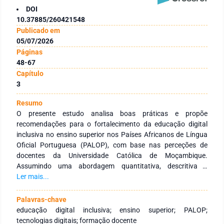
DOI
10.37885/260421548
Publicado em
05/07/2026
Páginas
48-67
Capítulo
3
Resumo
O presente estudo analisa boas práticas e propõe
recomendações para o fortalecimento da educação digital
inclusiva no ensino superior nos Países Africanos de Língua
Oficial Portuguesa (PALOP), com base nas perceções de
docentes da Universidade Católica de Moçambique.
Assumindo uma abordagem quantitativa, descritiva e
exploratória, a investigação envolveu 51 docentes de
Ler mais...
diferentes áreas científicas e níveis de ensino, incidindo sobre
fatores considerados essenciais para o sucesso da
Palavras-chave
integração de tecnologias digitais, práticas suscetíveis de
educação digital inclusiva; ensino superior; PALOP;
replicação noutras instituições e disponibilidade para partilha
tecnologias digitais; formação docente