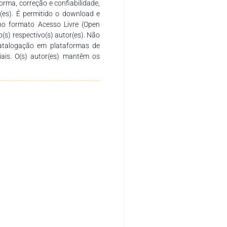
rma, correção e confiabilidade,
r(es). É permitido o download e
no formato Acesso Livre (Open
o(s) respectivo(s) autor(es). Não
catalogação em plataformas de
ciais. O(s) autor(es) mantêm os