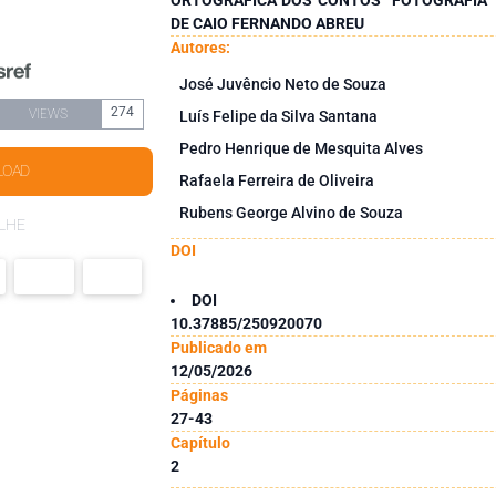
DE CAIO FERNANDO ABREU
Autores:
José Juvêncio Neto de Souza
274
VIEWS
Luís Felipe da Silva Santana
Pedro Henrique de Mesquita Alves
LOAD
Rafaela Ferreira de Oliveira
Rubens George Alvino de Souza
LHE
DOI
DOI
10.37885/250920070
Publicado em
12/05/2026
Páginas
27-43
Capítulo
2