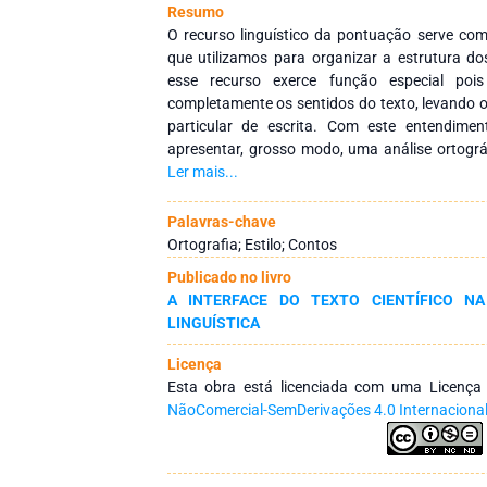
Resumo
O recurso linguístico da pontuação serve co
que utilizamos para organizar a estrutura dos 
esse recurso exerce função especial po
completamente os sentidos do texto, levando 
particular de escrita. Com este entendiment
apresentar, grosso modo, uma análise ortográ
beira do mar aberto, de Caio Fernando Abreu
Ler mais...
estudos de Bechara (2019), Garcia (2010)
(2019), Jurado Filho (1996), Smith (1993), B
Palavras-chave
(2020), Nogueira (2023), entre outros, qu
Ortografia; Estilo; Contos
gramaticais da pontuação em confluência com
Publicado no livro
literatura de Abreu. A metodologia da pesqui
A INTERFACE DO TEXTO CIENTÍFICO NA
explicativa, nos termos de Gil (2002), com
LINGUÍSTICA
biográfico e analítico crítico-reflexivo. Os 
contos selecionados revelam fluxos de consciê
Licença
por meio da pontuação. Assim, concluímos que
Esta obra está licenciada com uma Licenç
além da organização linguística. Portanto, des
NãoComercial-SemDerivações 4.0 Internaciona
contos de Abreu como uma forma de expressão
para a construção dos sentidos do texto.