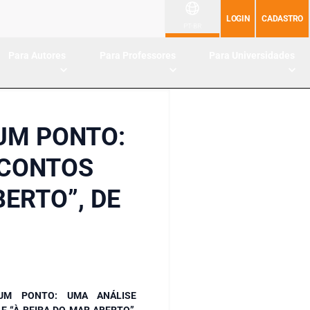
LOGIN
CADASTRO
PT-BR
Para Autores
Para Professores
Para Universidades
UM PONTO:
 CONTOS
BERTO”, DE
UM PONTO: UMA ANÁLISE
 “À BEIRA DO MAR ABERTO”,