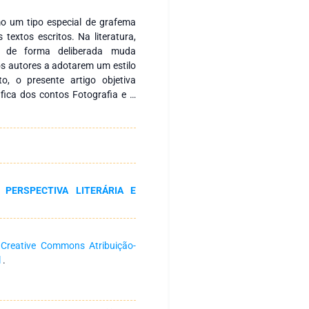
mo um tipo especial de grafema
textos escritos. Na literatura,
is de forma deliberada muda
os autores a adotarem um estilo
o, o presente artigo objetiva
fica dos contos Fotografia e À
. Buscamos auxílio teórico nos
, Lukeman (2011), Volóchinov
raga Júnior (2006), Nascimento
e dialogam acerca das regras
 a estilística e que estudam a
sa é de natureza qualitativa e
 PERSPECTIVA LITERÁRIA E
 os tipos de método indutivo,
resultados mostram que ambos os
ncia que só se tornam possíveis
 a pontuação na literatura vai
a
Creative Commons Atribuição-
tacamos que ela é utilizada nos
l
.
 estilística e que contribuem