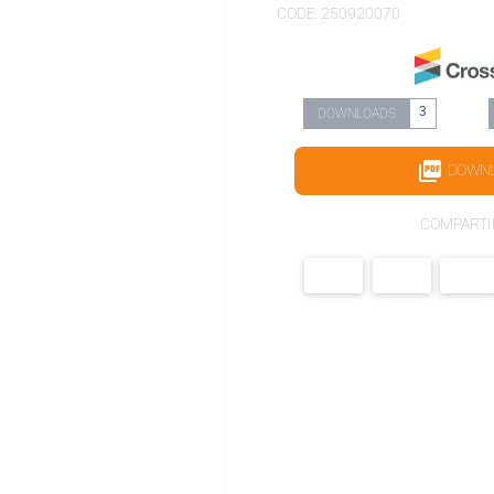
CODE: 250920070
3
DOWNLOADS
DOWN
COMPARTI