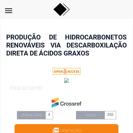
menu
PRODUÇÃO DE HIDROCARBONETOS
RENOVÁVEIS VIA DESCARBOXILAÇÃO
DIRETA DE ÁCIDOS GRAXOS
CODE: 251220787
4
350
DOWNLOADS
VIEWS
DOWNLOAD