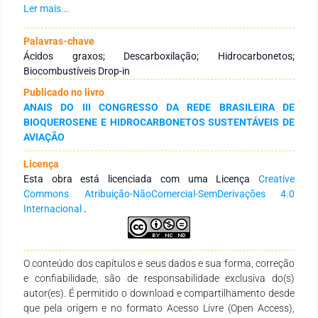
No entanto, as técnicas existentes e protocoladas para
Ler mais...
produção de hidrocarbonetos renováveis, na maioria das
vezes, demandam condições drásticas e robustas para
Palavras-chave
desoxigenar a matéria-prima. Portanto, o presente trabalho é
Ácidos graxos; Descarboxilação; Hidrocarbonetos;
dedicado à síntese de biocombustíveis drop-in, a partir de
Biocombustíveis Drop-in
uma metodologia simples e que utiliza condições brandas,
Publicado no livro
sem a necessidade de altas pressões, preparação de
ANAIS DO III CONGRESSO DA REDE BRASILEIRA DE
catalisadores metálicos, uso de hidrogênio de origem fóssil e
BIOQUEROSENE E HIDROCARBONETOS SUSTENTÁVEIS DE
sistemas fotocatalíticos. No estudo, foi escolhido o ácido
AVIAÇÃO
láurico como substrato modelo para o desenvolvimento do
protocolo descarboxilativo. Os produtos foram
Licença
caracterizados via cromatografia gasosa com detector de
Esta obra está licenciada com uma Licença
Creative
ionização por chama (CG-DIC) e cromatografia gasosa
Commons Atribuição-NãoComercial-SemDerivações 4.0
acoplada com espectrômetro de massa (CG-EM). Desse
Internacional
.
modo, as análises revelaram a obtenção de
biohidrocarbonetos com alta seletividade na faixa do BioQAV.
O conteúdo dos capítulos e seus dados e sua forma, correção
e confiabilidade, são de responsabilidade exclusiva do(s)
autor(es). É permitido o download e compartilhamento desde
que pela origem e no formato Acesso Livre (Open Access),