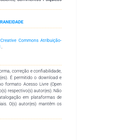
 interventiva e interpretativa da
sicomotricidade e psicanálise
ção infantil, e criatividade com
ORANEIDADE
damental na comunicação pelos
 escrita objetiva no segundo: A
ntos; No terceiro Os Padrões do
a
Creative Commons Atribuição-
 Estrutura dos Traumas Psíquicos
l
.
ontribuir para a valorização da
til para tratar, e no diagnóstico
cia profissional foi um sucesso
rá contribuir com a discussão e
rma, correção e confiabilidade,
sintomas de sofrimentos.
r(es). É permitido o download e
no formato Acesso Livre (Open
o(s) respectivo(s) autor(es). Não
catalogação em plataformas de
ciais. O(s) autor(es) mantêm os