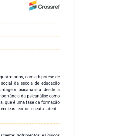
 quatro anos, com a hipótese de
 social da escola de educação
bordagem psicanalista desde a
importância da psicanálise como
ia, que é uma fase da formação
técnicas como: escuta atenta,
gos, encenações e desenhos, os
 a singularidade da criança , os
atologias contemporâneas, e os
, o texto parte da anamnese com
nsciente; Sofrimentos Psíquicos