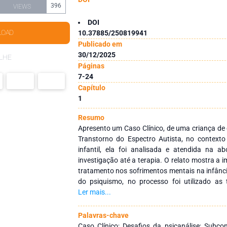
396
VIEWS
DOI
LOAD
10.37885/250819941
Publicado em
30/12/2025
LHE
Páginas
7-24
Capítulo
1
Resumo
Apresento um Caso Clínico, de uma criança de
Transtorno do Espectro Autista, no contexto
infantil, ela foi analisada e atendida na a
investigação até a terapia. O relato mostra a 
tratamento nos sofrimentos mentais na infânc
do psiquismo, no processo foi utilizado as 
associação livre através do brincar, com jo
Ler mais...
quais possibilitaram a análise, que considerou
dilemas emocionais da atualidade, as psicop
Palavras-chave
transtornos que afetam milhões de brasileiros
Caso Clínico; Desafios da psicanálise; Subco