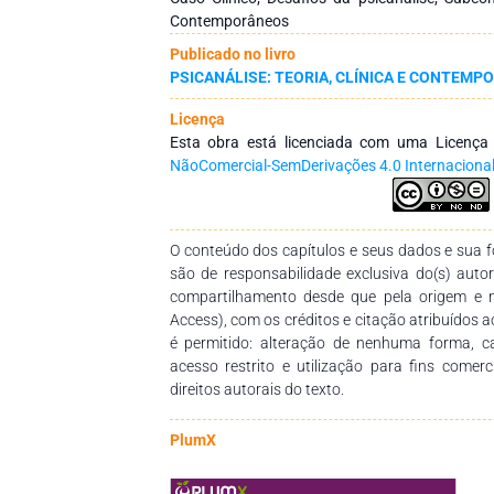
a família incluindo a professora, na terapêuticas
Contemporâneos
psicanálise, eu usei a pedagogia, neuro p
Publicado no livro
buscando inovar a clínica psicanalista na educa
PSICANÁLISE: TEORIA, CLÍNICA E CONTEMP
escassez de brinquedos pedagógicos foi fun
símbolos. Nos três últimos capítulos faço uma
Licença
clínica Psicanalista Infantil e Novos Sofrime
Esta obra está licenciada com uma Licenç
inconsciente e o papel do brincar e no quarto:
NãoComercial-SemDerivações 4.0 Internaciona
Emocionais na Infância. O trabalho pretende c
psicanalise e do psicanalista na educação infan
dos novos transtornos, a descrição dessa vivên
da psicanalise na atualidade e creio que pode
O conteúdo dos capítulos e seus dados e sua fo
troca eficiente de ideias na análise dos novos 
são de responsabilidade exclusiva do(s) auto
compartilhamento desde que pela origem e 
Access), com os créditos e citação atribuídos a
é permitido: alteração de nenhuma forma, 
acesso restrito e utilização para fins comer
direitos autorais do texto.
PlumX