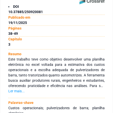
DOI
10.37885/250920081
Publicado em
19/11/2025
Páginas
38-49
Capítulo
3
Resumo
Este trabalho teve como objetivo desenvolver uma planilha
eletrônica no excel voltada para a estimativa dos custos
operacionais e a escolha adequada de pulverizadores de
barra, tanto tratorizados quanto automotrizes. A ferramenta
busca auxiliar produtores rurais, engenheiros e estudantes,
oferecendo praticidade e eficiência nas análises. Para sua
elaboração, foi realizada inicialmente uma revisão
Ler mais...
bibliográfica aprofundada sobre o tema. Em seguida, com
base em fundamentos matemáticos, a planilha foi construída
Palavras-chave
considerando variáveis como largura de trabalho, área
Custos operacionais; pulverizadores de barra; planilha
coberta, velocidade de operação, eficiência operacional,