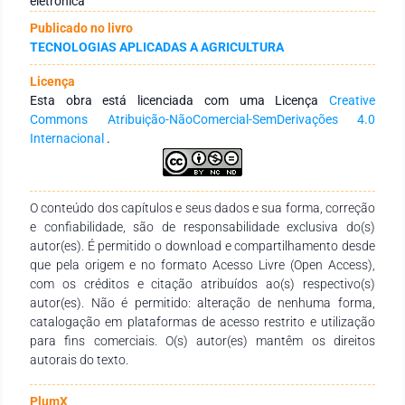
eletrônica
tempo total de uso, além dos custos fixos e variáveis
Publicado no livro
envolvidos na operação dos equipamentos. A planilha
TECNOLOGIAS APLICADAS A AGRICULTURA
desenvolvida se apresenta como uma ferramenta ágil e eficaz
para auxiliar na tomada de decisões relacionadas à seleção
Licença
de pulverizadores e ao cálculo dos respectivos custos
Esta obra está licenciada com uma Licença
Creative
operacionais na aplicação de defensivos agrícolas. Ela
Commons Atribuição-NãoComercial-SemDerivações 4.0
fornece dados claros e organizados que facilitam a
Internacional
.
compreensão dos usuários, além de contribuir para uma
gestão mais prática das informações da propriedade rural.
Adicionalmente, a planilha é flexível, podendo ser adaptada
para diferentes contextos e áreas de estudo. Seu uso também
O conteúdo dos capítulos e seus dados e sua forma, correção
pode incentivar o interesse dos estudantes, tornando o
e confiabilidade, são de responsabilidade exclusiva do(s)
aprendizado mais dinâmico e aplicável à prática profissional.
autor(es). É permitido o download e compartilhamento desde
que pela origem e no formato Acesso Livre (Open Access),
com os créditos e citação atribuídos ao(s) respectivo(s)
autor(es). Não é permitido: alteração de nenhuma forma,
catalogação em plataformas de acesso restrito e utilização
para fins comerciais. O(s) autor(es) mantêm os direitos
autorais do texto.
PlumX