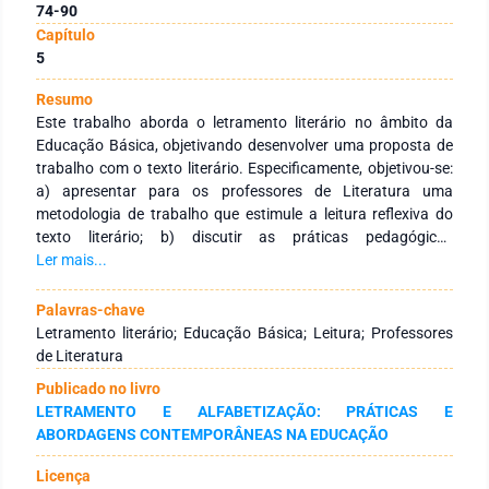
74-90
Capítulo
5
Resumo
Este trabalho aborda o letramento literário no âmbito da
Educação Básica, objetivando desenvolver uma proposta de
trabalho com o texto literário. Especificamente, objetivou-se:
a) apresentar para os professores de Literatura uma
metodologia de trabalho que estimule a leitura reflexiva do
texto literário; b) discutir as práticas pedagógicas
relacionadas ao trabalho com o texto literário; c) elaborar
Ler mais...
uma proposta de trabalho conforme a sequência básica de
Cosson (2009). Para alcançar tais objetivos, foi adotada a
Palavras-chave
pesquisa bibliográfica, que buscou ancoragem em trabalhos
Letramento literário; Educação Básica; Leitura; Professores
científicos, no âmbito do letramento literário, já produzidos
de Literatura
sobre o tema. A reflexão sobre a prática pedagógica
Publicado no livro
possibilitou a elaboração de uma proposta de atividade, a
LETRAMENTO E ALFABETIZAÇÃO: PRÁTICAS E
partir do embasamento teórico, definido na sequência básica
ABORDAGENS CONTEMPORÂNEAS NA EDUCAÇÃO
de Cosson (2009), a partir da leitura de um trecho da obra O
auto da Compadecida, de Ariano Suassuna. A proposta foi
Licença
descrita em um plano de aula e envolveu as quatro etapas da