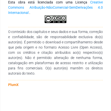
Esta obra está licenciada com uma Licença
Creative
sequência básica de Cosson (2009): motivação, introdução,
Commons Atribuição-NãoComercial-SemDerivações 4.0
leitura e interpretação. Para a construção da fundamentação
Internacional
.
teórica, serviram de embasamento as considerações de
Cândido (2002), Bloom (2011) e Cosson (2009), que tecem
considerações acerca do letramento literário. A discussão
feita neste trabalho possibilitou uma visão crítica acerca do
O conteúdo dos capítulos e seus dados e sua forma, correção
desenvolvimento das aulas de Literatura, sendo um tema
e confiabilidade, são de responsabilidade exclusiva do(s)
relevante na medida em que a leitura da proposta de Cosson
autor(es). É permitido o download e compartilhamento desde
(2009) permite a elaboração de atividades com diferentes
que pela origem e no formato Acesso Livre (Open Access),
obras literárias.
com os créditos e citação atribuídos ao(s) respectivo(s)
autor(es). Não é permitido: alteração de nenhuma forma,
catalogação em plataformas de acesso restrito e utilização
para fins comerciais. O(s) autor(es) mantêm os direitos
autorais do texto.
PlumX