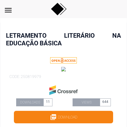
menu
LETRAMENTO LITERÁRIO NA
EDUCAÇÃO BÁSICA
CODE: 250819979
11
644
DOWNLOADS
VIEWS
DOWNLOAD