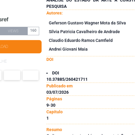
PESQUISA
Autores:
Geferson Gustavo Wagner Mota da Silva
160
VIEWS
Sílvia Patricia Cavalheiro de Andrade
Claudio Eduardo Ramos Camfield
LOAD
Andrei Giovani Maia
DOI
LHE
DOI
10.37885/260421711
Publicado em
03/07/2026
Páginas
9-30
Capítulo
1
Resumo