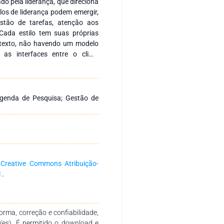
do pela liderança, que direciona
los de liderança podem emergir,
stão de tarefas, atenção aos
ada estilo tem suas próprias
ntexto, não havendo um modelo
r as interfaces entre o clima
ganizações de variados setores.
foram analisados por meio de
straram que a liderança serve
nteresses da organização e as
 Agenda de Pesquisa; Gestão de
emente do setor. A capacidade
 diretamente ligada à habilidade
emandas internas, focando tanto
 eficaz, portanto, envolve uma
ionais, promovendo harmonia e
ontou possíveis direções para
a
Creative Commons Atribuição-
agens para entender melhor a
l
.
nal, e suas implicações para o
rma, correção e confiabilidade,
r(es). É permitido o download e