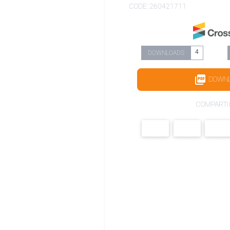
CODE: 260421711
4
DOWNLOADS
DOWN
COMPARTI