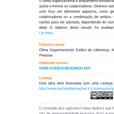
O clima organizacional é amplamente influencia
ações e motiva os colaboradores. Diversos esti
com foco em diferentes aspectos, como ge
colaboradores ou a combinação de ambos. C
razões para ser adotado, dependendo do co
ideal. O objetivo deste estudo foi analisa
organizacional e os estilos de liderança em or
Ler mais...
Para isso, 43 estudos do Google Scholar 
métodos lexicométricos. Os resultados demon
Palavras-chave
como um mecanismo de alinhamento entre os i
Clima Organizacional; Estilos de Liderança;
necessidades dos colaboradores, independent
Pessoas
de criar um clima organizacional positivo está
Publicado no livro
do líder de ajustar seu estilo conforme as d
OPEN SCIENCE RESEARCH XXV
nas pessoas, quanto nas tarefas. A liderança
adaptação contínua às dinâmicas organizac
Licença
produtividade. Essa investigação também ap
Esta obra está licenciada com uma Licenç
futuras pesquisas, sugerindo novas abord
NãoComercial-SemDerivações 4.0 Internaciona
relação entre liderança e clima organizacio
sucesso das empresas.
O conteúdo dos capítulos e seus dados e sua fo
são de responsabilidade exclusiva do(s) auto