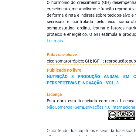
O hormônio do crescimento (GH) desempenha 
crescimento, metabolismo e função reprodutiv
de forma direta e indireta sobre tecidos-alvo 
secreção é controlada pelo eixo somato
somatostatina, grelina, leptina e fatores nutr
proteico e energético. O GH estimula a produ
em tecidos periféricos e no hipotálamo, int
Ler mais...
maturação sexual e função gonadal. A intera
insulina é crítica durante a puberdade, quando
Palavras-chave
de peso determinam a ativação do eixo repro
eixo somatotrópico; GH; IGF-1; reprodução; pu
para a reprodução. Fatores ambientais, como 
Publicado no livro
bem como práticas de manejo e suplement
NUTRIÇÃO E PRODUÇÃO ANIMAL EM CL
expressão hormonal, influenciando cresci
PERSPECTIVAS E INOVAÇÃO - VOL. 3
reprodutivo. Estudos demonstram que alteraçõe
1 podem retardar a puberdade, reduzir a a
Licença
produção de leite, enquanto condições nut
Esta obra está licenciada com uma Licenç
potencializam a interação entre crescimento e 
NãoComercial-SemDerivações 4.0 Internaciona
e integra informações sobre a função do G
reprodutivos, destacando sua relevância fisioló
caprinos.
O conteúdo dos capítulos e seus dados e sua fo