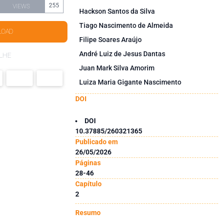
255
VIEWS
Hackson Santos da Silva
Tiago Nascimento de Almeida
LOAD
Filipe Soares Araújo
André Luiz de Jesus Dantas
LHE
Juan Mark Silva Amorim
Luiza Maria Gigante Nascimento
DOI
DOI
10.37885/260321365
Publicado em
26/05/2026
Páginas
28-46
Capítulo
2
Resumo