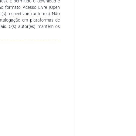
r(es). É permitido o download e
no formato Acesso Livre (Open
o(s) respectivo(s) autor(es). Não
catalogação em plataformas de
ciais. O(s) autor(es) mantêm os