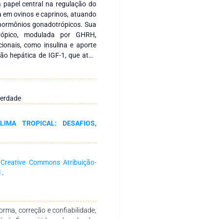
papel central na regulação do
a em ovinos e caprinos, atuando
e hormônios gonadotrópicos. Sua
trópico, modulada por GHRH,
icionais, como insulina e aporte
ção hepática de IGF-1, que atua
egrando crescimento somático,
ção entre GH, IGF-1, leptina e
 o estado nutricional e o ganho
dutivo e a prontidão biológica
berdade
fotoperíodo e estresse térmico,
ação nutricional, modulam a
IMA TROPICAL: DESAFIOS,
mento, lactação e desempenho
s no equilíbrio do eixo GH–IGF-
tividade ovariana ou afetar a
ricionais e manejo adequados
a
Creative Commons Atribuição-
reprodução. Este trabalho revisa
l
.
H e sua relação com hormônios
gica e aplicabilidade em ovinos e
rma, correção e confiabilidade,