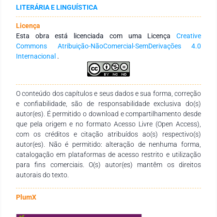
Orlandi para a elaboração de uma tipologia discursiva.
LITERÁRIA E LINGUÍSTICA
Concluindo que a noção de conhecimento escolar na BNCC
tem em seu discurso, um interdiscurso complexo interpelado
Licença
pela ideologia que inibe uma emancipação pelo conhecimento
Esta obra está licenciada com uma Licença
Creative
Commons Atribuição-NãoComercial-SemDerivações 4.0
Internacional
.
O conteúdo dos capítulos e seus dados e sua forma, correção
e confiabilidade, são de responsabilidade exclusiva do(s)
autor(es). É permitido o download e compartilhamento desde
que pela origem e no formato Acesso Livre (Open Access),
com os créditos e citação atribuídos ao(s) respectivo(s)
autor(es). Não é permitido: alteração de nenhuma forma,
catalogação em plataformas de acesso restrito e utilização
para fins comerciais. O(s) autor(es) mantêm os direitos
autorais do texto.
PlumX