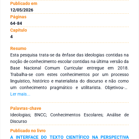
Publicado em
12/05/2026
Páginas
64-84
Capítulo
4
Resumo
Esta pesquisa trata-se da ênfase das ideologias contidas na
noção de conhecimento escolar contidas na última versão da
Base Nacional Comum Curricular entregue em 2018.
Trabalha-se com estes conhecimentos por um processo
linguístico, histórico e materialista do discurso e não como
um conhecimento pragmático e utilitarista. Objetivou-se
examinar o discurso sobre a constituição de uma base
Ler mais...
nacional comum e os objetivos, princípios e as concepções de
conhecimento escolar e aprendizagens essenciais, garantidas
Palavras-chave
pelo documento. Do ponto de vista metodológico, será
Ideologias; BNCC; Conhecimentos Escolares; Análise de
realizado uma pesquisa bibliográfica e documental a partir da
Discurso
teoria da análise de discurso proposta por Michel Pêcheux,
Publicado no livro
bem como sua relevância para os estudos propostos por Eni
A INTERFACE DO TEXTO CIENTÍFICO NA PERSPECTIVA