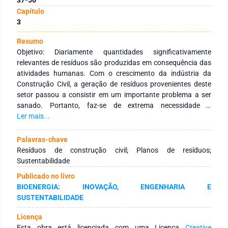
Capítulo
3
Resumo
Objetivo: Diariamente quantidades significativamente
relevantes de resíduos são produzidas em consequência das
atividades humanas. Com o crescimento da indústria da
Construção Civil, a geração de resíduos provenientes deste
setor passou a consistir em um importante problema a ser
sanado. Portanto, faz-se de extrema necessidade o
gerenciamento adequado dos resíduos, de modo que estes
Ler mais...
resíduos sejam tratados de maneira eficaz e eficiente para
que se tenha a redução dos impactos ambientais negativos.
Palavras-chave
O objetivo deste trabalho é apresentar os principais conceitos
Resíduos de construção civil; Planos de resíduos;
e mostrar um panorama sobre a gestão dos resíduos de
Sustentabilidade
construção em canteiro de obra e planos de gerenciamento
Publicado no livro
de resíduos de construção em canteiros de obra. Métodos: A
BIOENERGIA: INOVAÇÃO, ENGENHARIA E
metodologia utilizada para realizar é através de uma revisão
SUSTENTABILIDADE
da literatura sobre a temática. Resultados: Este trabalho
apresentou uma visão geral sobre os principais tópicos
Licença
referente à temática gestão dos resíduos de construção em
Esta obra está licenciada com uma Licença
Creative