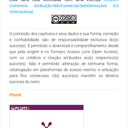
canteiro de obra e planos de gerenciamento de resíduos de
Commons Atribuição-NãoComercial-SemDerivações 4.0
construção em canteiros de obra. Conclusão: Este trabalho
Internacional
.
pode ser importante para academia e para os especialistas
da área.
O conteúdo dos capítulos e seus dados e sua forma, correção
e confiabilidade, são de responsabilidade exclusiva do(s)
autor(es). É permitido o download e compartilhamento desde
que pela origem e no formato Acesso Livre (Open Access),
com os créditos e citação atribuídos ao(s) respectivo(s)
autor(es). Não é permitido: alteração de nenhuma forma,
catalogação em plataformas de acesso restrito e utilização
para fins comerciais. O(s) autor(es) mantêm os direitos
autorais do texto.
PlumX