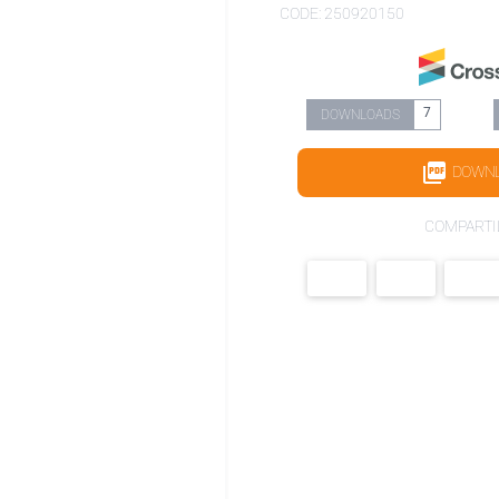
CODE: 250920150
7
DOWNLOADS
DOWN
COMPARTI