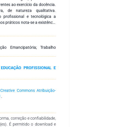
rentes ao exercício da docência.
iva, de natureza qualitativa.
profissional e tecnológica a
os práticos nota-se a existência
s teorias aspectos de formação
 e prática, bem como a reflexão
fessoral é marcada por falhas na
a, bem como baixos salários e
ção Emancipatória; Trabalho
cacionais junto aos professores
ar sobre as formas de condução
, tendo em vista a consolidação
 EDUCAÇÃO PROFISSIONAL E
a
Creative Commons Atribuição-
l
.
rma, correção e confiabilidade,
r(es). É permitido o download e