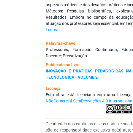
aspectos teóricos e dos desafios práticos e ine
Métodos: Pesquisa bibliográfica, explicat
Resultados: Embora no campo da educação 
atuação dos professores seja essencial, em tem
de óbices que precisam ser superados. Há na
Ler mais...
continuada aspectos sobre o elo entre teoria
sobre o trabalho docente. Mas, a realidade pro
Palavras-chave
condução de programas de formação continuad
Professores; Formação Continuada; Educa
elevada cobrança por melhores resultados edu
Docente; Precarização
Conclusão: Faz-se necessário haver um repens
Publicado no livro
das politicas de formação docente continuada
INOVAÇÃO E PRÁTICAS PEDAGÓGICAS NA
de uma educação cidadã e emancipatória.
TECNOLÓGICA - VOLUME 2
Licença
Esta obra está licenciada com uma Licenç
NãoComercial-SemDerivações 4.0 Internaciona
O conteúdo dos capítulos e seus dados e sua fo
são de responsabilidade exclusiva do(s) auto