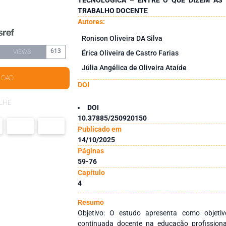
TRABALHO DOCENTE
Autores:
Ronison Oliveira DA Silva
613
VIEWS
Érica Oliveira de Castro Farias
Júlia Angélica de Oliveira Ataíde
LOAD
DOI
LHE
DOI
10.37885/250920150
Publicado em
14/10/2025
Páginas
59-76
Capítulo
4
Resumo
Objetivo: O estudo apresenta como objeti
continuada docente na educação profissiona