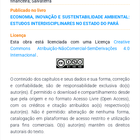
financeira; Salvaterra
é aplicado de forma parcial, com limitações na utilização de
Publicado no livro
ferramentas de controle financeiro e na integração das
ECONOMIA, INOVAÇÃO E SUSTENTABILIDADE AMBIENTAL:
informações contábeis aos processos de tomada de decisão.
ESTUDOS INTERDISCIPLINARES NO ESTADO DO PARÁ
Constatou-se, entretanto, que os gestores reconhecem a
importância desse instrumento para o acompanhamento de
Licença
receitas, despesas e projeções financeiras, contribuindo para
Esta obra está licenciada com uma Licença
Creative
a melhoria da eficiência operacional. Conclusão: Teve-se
Commons Atribuição-NãoComercial-SemDerivações 4.0
como conclusão que a adoção sistemática do planejamento
Internacional
.
orçamentário contábil pode fortalecer a sustentabilidade
financeira dos frigoríficos, reduzir riscos econômicos e apoiar
decisões estratégicas mais assertivas.
O conteúdo dos capítulos e seus dados e sua forma, correção
e confiabilidade, são de responsabilidade exclusiva do(s)
autor(es). É permitido o download e compartilhamento desde
que pela origem e no formato Acesso Livre (Open Access),
com os créditos e citação atribuídos ao(s) respectivo(s)
autor(es). Não é permitido: alteração de nenhuma forma,
catalogação em plataformas de acesso restrito e utilização
para fins comerciais. O(s) autor(es) mantêm os direitos
autorais do texto.