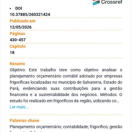
DOI
10.37885/260321424
Publicado em
12/05/2026
Páginas
430-457
Capítulo
18
Resumo
Objetivo: Este trabalho teve como objetivo analisar o
planejamento orçamentário contábil adotado por empresas
frigoríficas localizadas no município de Salvaterra, Estado do
Pará, evidenciando suas contribuições para a gestão
financeira e a sustentabilidade dos negócios. Métodos: O
estudo foi realizado em frigoríficos da região, utilizando como
metodologia a pesquisa descritiva, com abordagem
Ler mais...
qualitativa e quantitativa, incluindo levantamento
bibliográfico, documental e aplicação de questionários
Palavras-chave
estruturados junto aos gestores. Resultados: Os resultados
Planejamento orçamentário; contabilidade; frigorífico; gestão
mostraram que o planejamento orçamentário contábil ainda