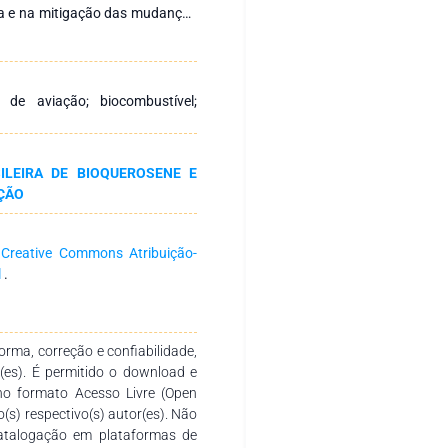
fa e na mitigação das mudanças
como uma alternativa promissora
ação. Para suprir a demanda
mpactos ambientais do crescente
odução de bioquerosene derivado
de aviação; biocombustível;
a alta produtividade de óleo,
mbiental e integração eficaz em
esultante pode ser produzido
ILEIRA DE BIOQUEROSENE E
 residual nas rotas ATJ e FT,
ÇÃO
ões de poluentes em comparação
a
Creative Commons Atribuição-
l
.
rma, correção e confiabilidade,
r(es). É permitido o download e
no formato Acesso Livre (Open
o(s) respectivo(s) autor(es). Não
catalogação em plataformas de