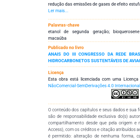
redução das emissões de gases de efeito estu
climáticas. O bioquerosene de aviação surge 
Ler mais...
para reduzir a emissão de carbono na avi
energética de forma econômica e mitigar os i
Palavras-chave
transporte aéreo, este estudo investiga a pr
etanol de segunda geração; bioquerosene 
do bioetanol de macaúba. A macaúba apresent
macaúba
sustentabilidade no cultivo, baixo impacto a
Publicado no livro
sistemas agroflorestais. O bioquerosene r
ANAIS DO III CONGRESSO DA REDE BRAS
utilizando o óleo na rota HEFA e a biomassa
HIDROCARBONETOS SUSTENTÁVEIS DE AVIA
contribuindo assim para a redução das emiss
com os combustíveis fósseis.
Licença
Esta obra está licenciada com uma Licenç
NãoComercial-SemDerivações 4.0 Internaciona
O conteúdo dos capítulos e seus dados e sua fo
são de responsabilidade exclusiva do(s) auto
compartilhamento desde que pela origem e 
Access), com os créditos e citação atribuídos a
é permitido: alteração de nenhuma forma, 