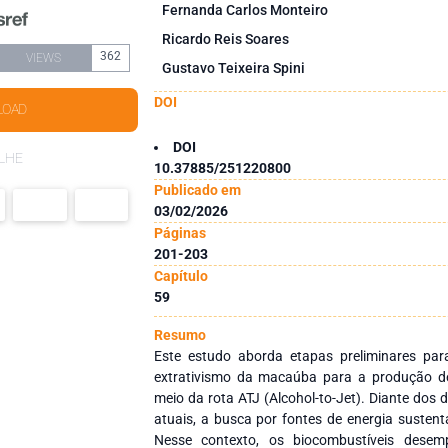
Fernanda Carlos Monteiro
Ricardo Reis Soares
362
VIEWS
Gustavo Teixeira Spini
DOI
LOAD
DOI
LHE
10.37885/251220800
Publicado em
03/02/2026
Páginas
201-203
Capítulo
59
Resumo
Este estudo aborda etapas preliminares pa
extrativismo da macaúba para a produção d
meio da rota ATJ (Alcohol-to-Jet). Diante dos 
atuais, a busca por fontes de energia sustent
Nesse contexto, os biocombustíveis dese