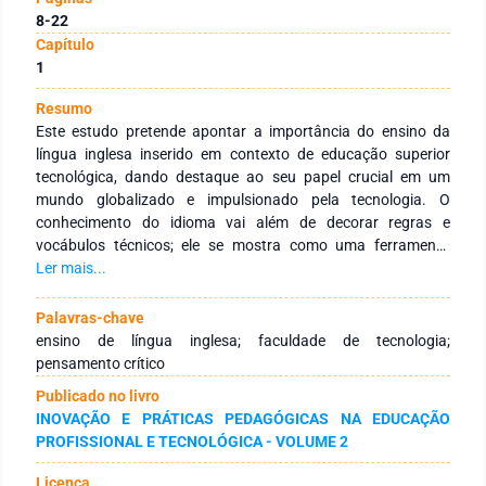
8-22
Capítulo
1
Resumo
Este estudo pretende apontar a importância do ensino da
língua inglesa inserido em contexto de educação superior
tecnológica, dando destaque ao seu papel crucial em um
mundo globalizado e impulsionado pela tecnologia. O
conhecimento do idioma vai além de decorar regras e
vocábulos técnicos; ele se mostra como uma ferramenta
potente para acessar informações, valendo-se de publicações
Ler mais...
científicas e fomentando o entendimento intercultural. A
aprendizagem da língua inglesa não apenas prepara os
Palavras-chave
estudantes para navegarem em um mercado de trabalho
ensino de língua inglesa; faculdade de tecnologia;
extremamente competitivo, mas estimula também uma
pensamento crítico
avaliação crítica de diversas perspectivas culturais e
Publicado no livro
científicas. Essa visão abrangente na educação ajuda a
INOVAÇÃO E PRÁTICAS PEDAGÓGICAS NA EDUCAÇÃO
desenvolver profissionais conscientes e éticos capazes de
PROFISSIONAL E TECNOLÓGICA - VOLUME 2
lidar com os desafios de um mundo em constante evolução,
de forma eficaz e preparada para as mudanças necessárias
Licença