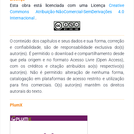
no meio profissional e pessoal. Essas práticas, além de
Esta obra está licenciada com uma Licença
Creative
proporcionarem um efeito benéfico no crescimento intelectual
Commons Atribuição-NãoComercial-SemDerivações 4.0
e profissional dos estudantes, também ajudam a expandir
Internacional
.
suas habilidades de se adaptarem e de serem criativos em
uma era de incertezas. Embasado nas contribuições de
especialistas renomados nas áreas de educação e de
tecnologia, este estudo ressalta a importância do
O conteúdo dos capítulos e seus dados e sua forma, correção
desenvolvimento do pensamento crítico tendo como
e confiabilidade, são de responsabilidade exclusiva do(s)
condutora a língua da conexão global.
autor(es). É permitido o download e compartilhamento desde
que pela origem e no formato Acesso Livre (Open Access),
com os créditos e citação atribuídos ao(s) respectivo(s)
autor(es). Não é permitido: alteração de nenhuma forma,
catalogação em plataformas de acesso restrito e utilização
para fins comerciais. O(s) autor(es) mantêm os direitos
autorais do texto.
PlumX