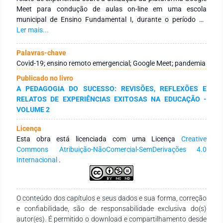
Meet para condução de aulas on-line em uma escola
municipal de Ensino Fundamental I, durante o período de
ensino remoto emergencial. A plataforma foi avaliada quanto
Ler mais...
à sua adequação às expectativas em relação às ferramentas
de ensino e aprendizagem, destacando-se sua capacidade de
Palavras-chave
proporcionar múltiplas formas de interatividade. Entretanto,
Covid-19; ensino remoto emergencial; Google Meet; pandemia
salienta-se que sua acessibilidade pode ser limitada, dado que
Publicado no livro
sua utilização requer dispositivos como celulares,
A PEDAGOGIA DO SUCESSO: REVISÕES, REFLEXÕES E
computadores e acesso à internet em ambiente domiciliar
RELATOS DE EXPERIÊNCIAS EXITOSAS NA EDUCAÇÃO -
para uma utilização plena de suas funcionalidades. A análise
VOLUME 2
destaca a relevância das tecnologias de comunicação e
informação no ensino remoto, enfatizando a necessidade de
Licença
abordar as disparidades de acesso para promover uma
Esta obra está licenciada com uma Licença
Creative
educação inclusiva e equitativa.
Commons Atribuição-NãoComercial-SemDerivações 4.0
Internacional
.
O conteúdo dos capítulos e seus dados e sua forma, correção
e confiabilidade, são de responsabilidade exclusiva do(s)
autor(es). É permitido o download e compartilhamento desde