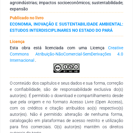
por meio de um questionário com perguntas abertas e
agroindústrias; impactos socioeconômicos; sustentabilidade;
fechadas, aplicado aos responsáveis técnicos das
expansão
agroindústrias de açaí do município. Resultados: A análise
Publicado no livro
dos dados revela que as empresas garantem o fornecimento
ECONOMIA, INOVAÇÃO E SUSTENTABILIDADE AMBIENTAL:
de matéria-prima por meio de diversos municípios,
ESTUDOS INTERDISCIPLINARES NO ESTADO DO PARÁ
destacando-se a região do Baixo Tocantins. Tal dinâmica
revela a expansão dos canais de acesso ao açaí e o
Licença
crescimento do consumo no município local e em outras
Esta obra está licenciada com uma Licença
Creative
regiões. Observou-se ainda que o período de safra tende a
Commons Atribuição-NãoComercial-SemDerivações 4.0
estimular a diversificação dos produtos derivados, além da
Internacional
.
geração de renda e empregos temporários. No aspecto
ambiental, as empresas não possuem programas formais de
reciclagem ou compostagem, indicando a necessidade de
mecanismos de apoio para alinhar-se às normas ambientais,
O conteúdo dos capítulos e seus dados e sua forma, correção
de saúde e qualidade do produto. Conclusão: Conclui-se que
e confiabilidade, são de responsabilidade exclusiva do(s)
as políticas públicas voltadas à sustentabilidade tendem a
autor(es). É permitido o download e compartilhamento desde
garantir a conformidade com a destinação adequada dos
que pela origem e no formato Acesso Livre (Open Access),
resíduos. Observa-se que esse é um processo de mão dupla:
com os créditos e citação atribuídos ao(s) respectivo(s)
as empresas precisam executar essas atividades, mas sem
autor(es). Não é permitido: alteração de nenhuma forma,
apoio e locais adequados, não conseguem cumprir
catalogação em plataformas de acesso restrito e utilização
integralmente as exigências, destacando, assim, a
para fins comerciais. O(s) autor(es) mantêm os direitos
necessidade de políticas públicas.
autorais do texto.