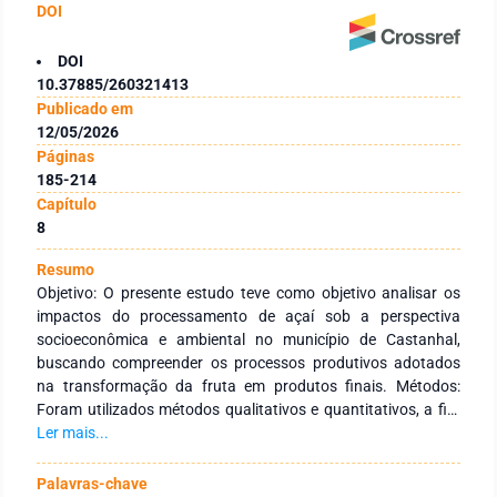
DOI
DOI
10.37885/260321413
Publicado em
12/05/2026
Páginas
185-214
Capítulo
8
Resumo
Objetivo: O presente estudo teve como objetivo analisar os
impactos do processamento de açaí sob a perspectiva
socioeconômica e ambiental no município de Castanhal,
buscando compreender os processos produtivos adotados
na transformação da fruta em produtos finais. Métodos:
Foram utilizados métodos qualitativos e quantitativos, a fim
de compreender com precisão as informações coletadas,
Ler mais...
além de pesquisas bibliográficas para embasamento teórico e
pesquisa de campo. O instrumento de pesquisa foi conduzido
Palavras-chave