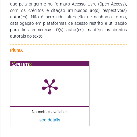
operacionais, com governança fortalecida, financiamento
que pela origem e no formato Acesso Livre (Open Access),
garantido, formação contínua e indicadores que promovam
com os créditos e citação atribuídos ao(s) respectivo(s)
equidade.
autor(es). Não é permitido: alteração de nenhuma forma,
catalogação em plataformas de acesso restrito e utilização
para fins comerciais. O(s) autor(es) mantêm os direitos
autorais do texto.
PlumX
No metrics available.
see details