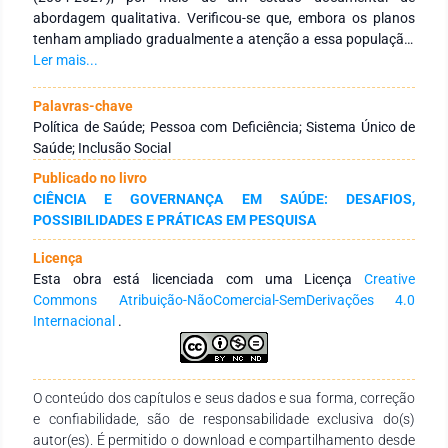
abordagem qualitativa. Verificou-se que, embora os planos
tenham ampliado gradualmente a atenção a essa população,
ainda há limitações na efetiva operacionalização das
Ler mais...
diretrizes. Nos primeiros planos, a inclusão da temática foi
pontual, com escassez de metas e ações concretas. A partir
Palavras-chave
de 2012, observou-se maior investimento em reabilitação e
Política de Saúde; Pessoa com Deficiência; Sistema Único de
serviços especializados, como os Centros Especializados em
Saúde; Inclusão Social
Reabilitação e a distribuição de órteses e próteses. Contudo,
Publicado no livro
persistem desafios, como ausência de metas quantitativas,
CIÊNCIA E GOVERNANÇA EM SAÚDE: DESAFIOS,
baixa articulação intersetorial, desigualdades regionais e
POSSIBILIDADES E PRÁTICAS EM PESQUISA
insuficiência de financiamento. O plano de 2016-2019
expandiu a Rede de Cuidados à Pessoa com Deficiência, mas
Licença
manteve fragilidades na formação profissional e no acesso
Esta obra está licenciada com uma Licença
Creative
equitativo. O plano de 2020-2023 trouxe avanços normativos,
Commons Atribuição-NãoComercial-SemDerivações 4.0
reconhecendo esse grupo como público prioritário, porém
Internacional
.
sem metas mensuráveis, orçamento definido ou dados
desagregados. Já o plano 2024-2027 fortaleceu a
abordagem transversal e previu ações estruturantes, mas
ainda carece de um eixo exclusivo. Conclui-se que, apesar de
O conteúdo dos capítulos e seus dados e sua forma, correção
avanços institucionais, a consolidação dessa política
e confiabilidade, são de responsabilidade exclusiva do(s)
depende da superação de barreiras estruturais, políticas e
autor(es). É permitido o download e compartilhamento desde