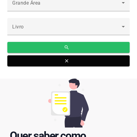
Grande Área
Livro
search
close
Quer saber como