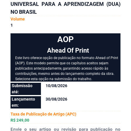
UNIVERSAL PARA A APRENDIZAGEM (DUA)
NO BRASIL
Volume
1
AOP
Ahead Of Print
Este livro oferece opção de publicação no formato Ahead of Print
(AOP). Este modelo permite que os capítulos aceitos sejam
publicados antecipadamente, garantindo acesso rápido às
contribuições, mesmo antes do lançamento completo da obra.
Selecione esta opção na submissão do trabalho.
Submissão
10/08/2026
até:
Lançamento
30/08/2026
em:
Taxa de Publicação de Artigo (APC)
R$ 249,00
Envie o seu artigo ou revisão para publicação no