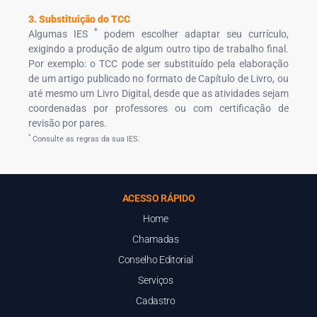
3. Substituição do TCC
*
Algumas IES
podem escolher adaptar seu currículo,
exigindo a produção de algum outro tipo de trabalho final.
Por exemplo: o TCC pode ser substituído pela elaboração
de um artigo publicado no formato de Capítulo de Livro, ou
até mesmo um Livro Digital, desde que as atividades sejam
coordenadas por professores ou com certificação de
revisão por pares.
*
Consulte as regras da sua IES.
ACESSO RÁPIDO
Home
Chamadas
Conselho Editorial
Serviços
Cadastro