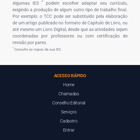
*
Algumas IES
podem escolher adaptar seu currículo,
exigindo a produção de algum outro tipo de trabalho final.
Por exemplo: o TCC pode ser substituído pela elaboração
de um artigo publicado no formato de Capítulo de Livro, ou
até mesmo um Livro Digital, desde que as atividades sejam
coordenadas por professores ou com certificação de
revisão por pares.
*
Consulte as regras da sua IES.
ACESSO RÁPIDO
Home
Chamadas
Conselho Editorial
Serviços
Cadastro
Entrar