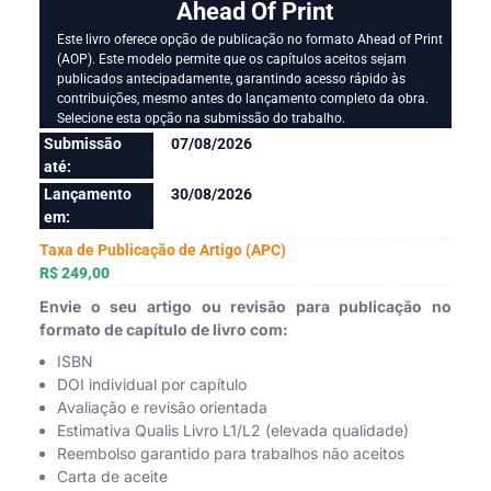
Ahead Of Print
Este livro oferece opção de publicação no formato Ahead of Print
(AOP). Este modelo permite que os capítulos aceitos sejam
publicados antecipadamente, garantindo acesso rápido às
contribuições, mesmo antes do lançamento completo da obra.
Selecione esta opção na submissão do trabalho.
Submissão
07/08/2026
até:
Lançamento
30/08/2026
em:
Taxa de Publicação de Artigo (APC)
R$ 249,00
Envie o seu artigo ou revisão para publicação no
formato de capítulo de livro com:
ISBN
DOI individual por capítulo
Avaliação e revisão orientada
Estimativa Qualis Livro L1/L2 (elevada qualidade)
Reembolso garantido para trabalhos não aceitos
Carta de aceite