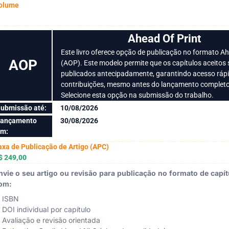
olume
Ahead Of Print
Este livro oferece opção de publicação no formato Ah
AOP
(AOP). Este modelo permite que os capítulos aceitos
publicados antecipadamente, garantindo acesso ráp
contribuições, mesmo antes do lançamento completo
Selecione esta opção na submissão do trabalho.
ubmissão até:
10/08/2026
ançamento
30/08/2026
m:
axa de Publicação de Artigo (APC)
$ 249,00
nvie o seu artigo ou revisão para publicação no formato de capítu
om:
ISBN
DOI individual por capítulo
Avaliação e revisão orientada