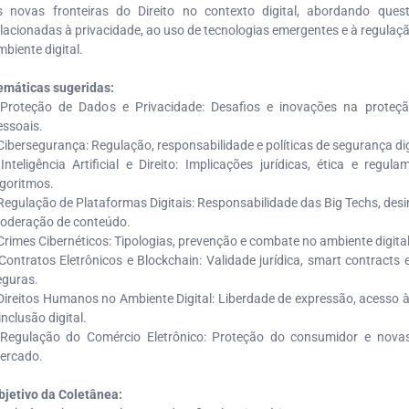
s novas fronteiras do Direito no contexto digital, abordando quest
elacionadas à privacidade, ao uso de tecnologias emergentes e à regulaçã
mbiente digital.
emáticas sugeridas:
 Proteção de Dados e Privacidade: Desafios e inovações na proteç
essoais.
 Cibersegurança: Regulação, responsabilidade e políticas de segurança dig
 Inteligência Artificial e Direito: Implicações jurídicas, ética e regu
lgoritmos.
 Regulação de Plataformas Digitais: Responsabilidade das Big Techs, des
oderação de conteúdo.
 Crimes Cibernéticos: Tipologias, prevenção e combate no ambiente digital
 Contratos Eletrônicos e Blockchain: Validade jurídica, smart contracts
eguras.
 Direitos Humanos no Ambiente Digital: Liberdade de expressão, acesso 
inclusão digital.
 Regulação do Comércio Eletrônico: Proteção do consumidor e nova
ercado.
bjetivo da Coletânea: