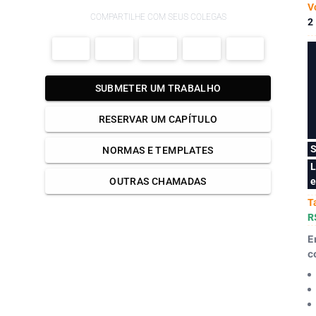
V
COMPARTILHE COM SEUS COLEGAS
2
SUBMETER UM TRABALHO
RESERVAR UM CAPÍTULO
S
NORMAS E TEMPLATES
L
e
OUTRAS CHAMADAS
T
R
E
c