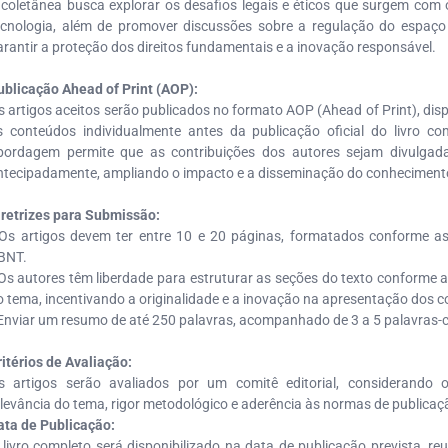
 coletânea busca explorar os desafios legais e éticos que surgem com
ecnologia, além de promover discussões sobre a regulação do espaço 
arantir a proteção dos direitos fundamentais e a inovação responsável.
ublicação Ahead of Print (AOP):
s artigos aceitos serão publicados no formato AOP (Ahead of Print), dis
s conteúdos individualmente antes da publicação oficial do livro co
bordagem permite que as contribuições dos autores sejam divulgada
ntecipadamente, ampliando o impacto e a disseminação do conheciment
iretrizes para Submissão:
 Os artigos devem ter entre 10 e 20 páginas, formatados conforme 
BNT.
 Os autores têm liberdade para estruturar as seções do texto conforme
o tema, incentivando a originalidade e a inovação na apresentação dos 
 Enviar um resumo de até 250 palavras, acompanhado de 3 a 5 palavras-
​​​​​Critérios de Avaliação:
s artigos serão avaliados por um comitê editorial, considerando or
elevância do tema, rigor metodológico e aderência às normas de publicaç
ata de Publicação:
 livro completo será disponibilizado na data de publicação prevista, re