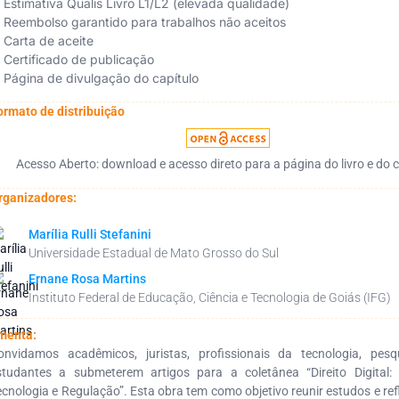
Estimativa Qualis Livro L1/L2 (elevada qualidade)
Reembolso garantido para trabalhos não aceitos
Carta de aceite
Certificado de publicação
Página de divulgação do capítulo
ormato de distribuição
Acesso Aberto: download e acesso direto para a página do livro e do c
rganizadores:
Marília Rulli Stefanini
Universidade Estadual de Mato Grosso do Sul
Ernane Rosa Martins
Instituto Federal de Educação, Ciência e Tecnologia de Goiás (IFG)
menta:
onvidamos acadêmicos, juristas, profissionais da tecnologia, pesq
studantes a submeterem artigos para a coletânea “Direito Digital: 
ecnologia e Regulação”. Esta obra tem como objetivo reunir estudos e re