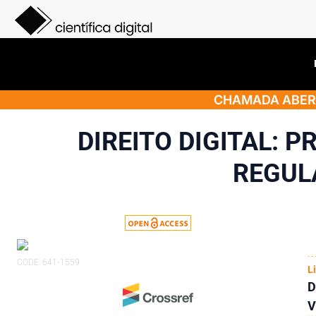
CHAMADA ABERT
DIREITO DIGITAL: P
REGULA
CODE: 641-1559
L
D
V