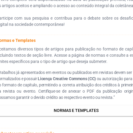
s artigos aceitos e ampliando o acesso ao conteúdo integral da coletânea
articipe com sua pesquisa e contribua para o debate sobre os desafio
igital na sociedade contemporânea!
ormas e Templates
ceitamos diversos tipos de artigos para publicação no formato de capítu
ncluindo textos de seção livre. Acesse a página de normas e consulte a e
imites específicos para o tipo de artigo que deseja submeter.
Trabalhos já apresentados em eventos ou publicados em revistas devem se
ormalizados e possuir
Licença Creative Commons (CC)
ou autorização para
 formato de capítulo, permitindo a correta atribuição dos créditos à primei
a revista ou evento. Certifique-se de anexar o PDF da publicação origi
ssamos garantir o devido crédito ao respectivo evento ou revista.”
NORMAS E TEMPLATES