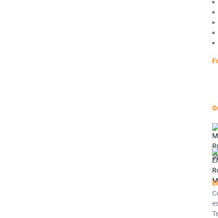
F
O
E
C
e
T