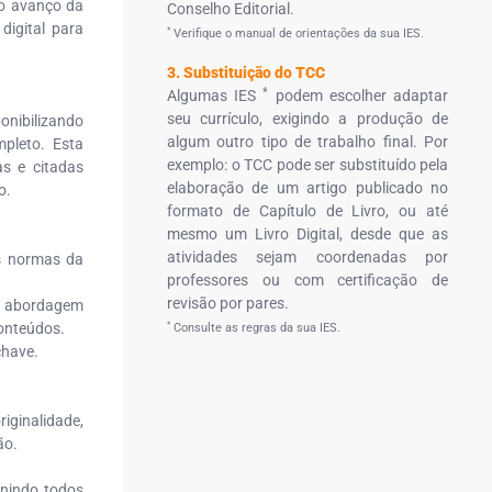
 o avanço da
Conselho Editorial.
digital para
*
Verifique o manual de orientações da sua IES.
3. Substituição do TCC
*
Algumas IES
podem escolher adaptar
seu currículo, exigindo a produção de
ponibilizando
algum outro tipo de trabalho final. Por
mpleto. Esta
exemplo: o TCC pode ser substituído pela
s e citadas
elaboração de um artigo publicado no
o.
formato de Capítulo de Livro, ou até
mesmo um Livro Digital, desde que as
atividades sejam coordenadas por
as normas da
professores ou com certificação de
revisão por pares.
 a abordagem
*
conteúdos.
Consulte as regras da sua IES.
chave.
iginalidade,
ão.
unindo todos