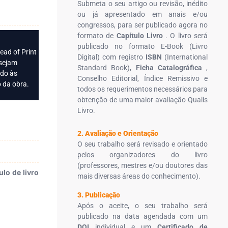
Submeta o seu artigo ou revisão, inédito
ou já apresentado em anais e/ou
congressos, para ser publicado agora no
formato de
Capítulo Livro
. O livro será
publicado no formato E-Book (Livro
ead of Print
Digital) com registro
ISBN
(International
 sejam
Standard Book),
Ficha Catalográfica
,
ido às
Conselho Editorial, Índice Remissivo e
 da obra.
todos os requerimentos necessários para
obtenção de uma maior avaliação Qualis
Livro.
2. Avaliação e Orientação
O seu trabalho será revisado e orientado
pelos organizadores do livro
(professores, mestres e/ou doutores das
lo de livro
mais diversas áreas do conhecimento).
3. Publicação
Após o aceite, o seu trabalho será
publicado na data agendada com um
DOI
individual e um
Certificado de