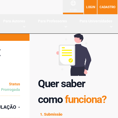
LOGIN
CADASTRO
PT-BR
Para Autores
Para Professores
Para Universidades
E
Quer saber
Status
 Prorrogada
como
funciona?
ULAÇÃO -
1. Submissão