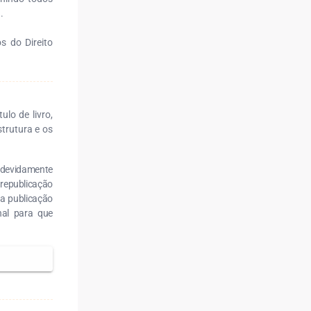
.
s do Direito
lo de livro,
strutura e os
r devidamente
 republicação
ra publicação
nal para que