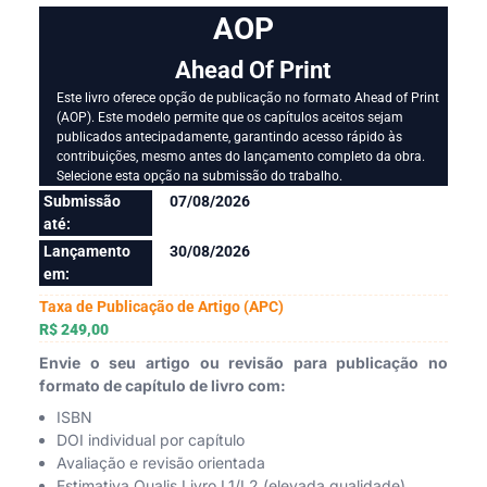
AOP
Ahead Of Print
Este livro oferece opção de publicação no formato Ahead of Print
(AOP). Este modelo permite que os capítulos aceitos sejam
publicados antecipadamente, garantindo acesso rápido às
contribuições, mesmo antes do lançamento completo da obra.
Selecione esta opção na submissão do trabalho.
Submissão
07/08/2026
até:
Lançamento
30/08/2026
em:
Taxa de Publicação de Artigo (APC)
R$ 249,00
Envie o seu artigo ou revisão para publicação no
formato de capítulo de livro com:
ISBN
DOI individual por capítulo
Avaliação e revisão orientada
Estimativa Qualis Livro L1/L2 (elevada qualidade)