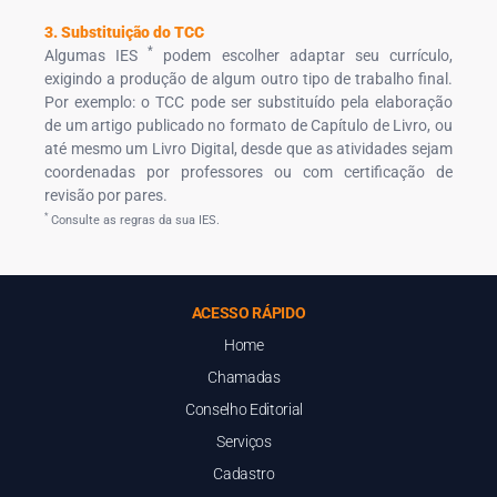
3. Substituição do TCC
*
Algumas IES
podem escolher adaptar seu currículo,
exigindo a produção de algum outro tipo de trabalho final.
Por exemplo: o TCC pode ser substituído pela elaboração
de um artigo publicado no formato de Capítulo de Livro, ou
até mesmo um Livro Digital, desde que as atividades sejam
coordenadas por professores ou com certificação de
revisão por pares.
*
Consulte as regras da sua IES.
ACESSO RÁPIDO
Home
Chamadas
Conselho Editorial
Serviços
Cadastro