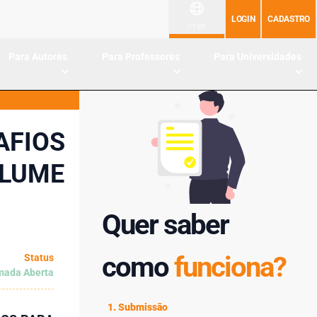
LOGIN
CADASTRO
PT-BR
Para Autores
Para Professores
Para Universidades
AFIOS
OLUME
Quer saber
como
funciona?
Status
ada Aberta
1. Submissão