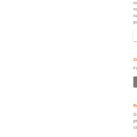
n
no
n
po
S
F
R
O
p
c