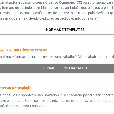
ormalizados e possuir
Licença Creative Commons (CC)
ou autorização para
 formato de capítulo, permitindo a correta atribuição dos créditos à primei
a revista ou evento. Certifique-se de anexar o PDF da publicação origi
ssamos garantir o devido crédito ao respectivo evento ou revista.”
NORMAS E TEMPLATES
ubmeter um artigo ou revisão
inalizou e formatou corretamente o seu trabalho? Clique abaixo para envi
SUBMETER UM TRABALHO
eservar um capítulo
s capítulos disponíveis são limitados, e a chamada poderá ser encerr
razo estipulado. Caso seu texto ainda não esteja pronto, recomendamos 
apítulo para garantir sua vaga.