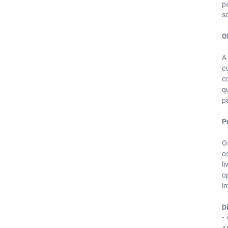
p
s
O
A
c
c
q
p
P
O
o
l
o
i
D
•