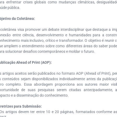
ara enfrentar crises globais como mudanças climáticas, desigualdad
aúde pública.
bjetivo da Coletânea:
 coletânea visa promover um debate interdisciplinar que destaque a im
onexão entre ciência, desenvolvimento e humanidades para a const
onhecimento mais inclusivo, crítico e transformador. O objetivo é reunir 
ue ampliem o entendimento sobre como diferentes áreas do saber pod
ara solucionar desafios contemporâneos e moldar o futuro.
ublicação Ahead of Print (AOP):
s artigos aceitos serão publicados no formato AOP (Ahead of Print), pe
s conteúdos sejam disponibilizados individualmente antes da publicaçã
ivro completo. Essa abordagem proporciona aos autores maior visib
portunidade de suas pesquisas serem citadas antecipadamente, 
mpacto e a disseminação do conhecimento.
iretrizes para Submissão:
 Os artigos devem ter entre 10 e 20 páginas, formatados conforme 