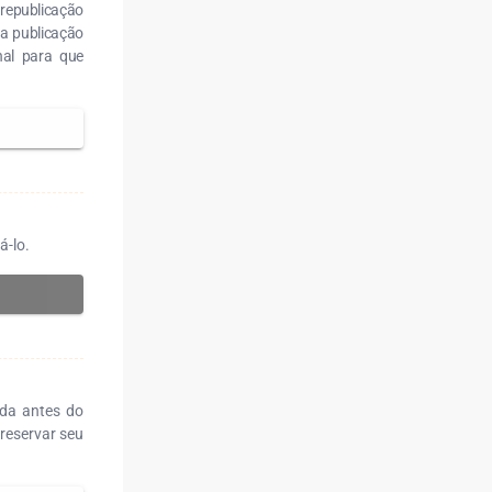
 republicação
ra publicação
nal para que
á-lo.
ada antes do
reservar seu