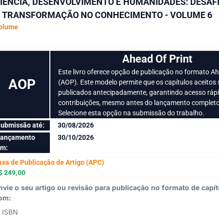
IÊNCIA, DESENVOLVIMENTO E HUMANIDADES: DESAF
 TRANSFORMAÇÃO NO CONHECIMENTO - VOLUME 6
olume
Ahead Of Print
Este livro oferece opção de publicação no formato Ah
AOP
(AOP). Este modelo permite que os capítulos aceitos
publicados antecipadamente, garantindo acesso ráp
contribuições, mesmo antes do lançamento completo
Selecione esta opção na submissão do trabalho.
ubmissão até:
30/08/2026
ançamento
30/10/2026
m:
axa de Publicação de Artigo (APC)
$ 249,00
nvie o seu artigo ou revisão para publicação no formato de capítu
om:
ISBN