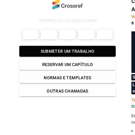
C
A
V
COMPARTILHE COM SEUS COLEGAS
6
SUBMETER UM TRABALHO
RESERVAR UM CAPÍTULO
S
NORMAS E TEMPLATES
L
e
OUTRAS CHAMADAS
T
R
E
c