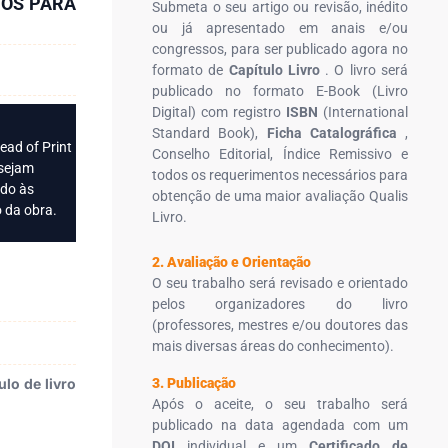
IOS PARA
Submeta o seu artigo ou revisão, inédito
ou já apresentado em anais e/ou
congressos, para ser publicado agora no
formato de
Capítulo Livro
. O livro será
publicado no formato E-Book (Livro
Digital) com registro
ISBN
(International
Standard Book),
Ficha Catalográfica
,
ead of Print
Conselho Editorial, Índice Remissivo e
 sejam
todos os requerimentos necessários para
ido às
obtenção de uma maior avaliação Qualis
 da obra.
Livro.
2. Avaliação e Orientação
O seu trabalho será revisado e orientado
pelos organizadores do livro
(professores, mestres e/ou doutores das
mais diversas áreas do conhecimento).
lo de livro
3. Publicação
Após o aceite, o seu trabalho será
publicado na data agendada com um
DOI
individual e um
Certificado de