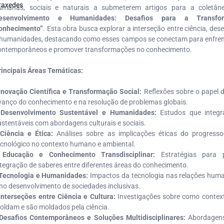
umanas, sociais e naturais a submeterem artigos para a coletâ
esenvolvimento e Humanidades: Desafios para a Transfo
onhecimento”
. Esta obra busca explorar a interseção entre ciência, de
 humanidades, destacando como esses campos se conectam para enfren
ontemporâneos e promover transformações no conhecimento.
rincipais Áreas Temáticas:
Inovação Científica e Transformação Social:
Reflexões sobre o papel d
vanço do conhecimento e na resolução de problemas globais.
•
Desenvolvimento Sustentável e Humanidades:
Estudos que integr
ustentáveis com abordagens culturais e sociais.
•
Ciência e Ética:
Análises sobre as implicações éticas do progresso 
ecnológico no contexto humano e ambiental.
•
Educação e Conhecimento Transdisciplinar:
Estratégias para 
ntegração de saberes entre diferentes áreas do conhecimento.
Tecnologia e Humanidades:
Impactos da tecnologia nas relações huma
 no desenvolvimento de sociedades inclusivas.
Interseções entre Ciência e Cultura:
Investigações sobre como context
oldam e são moldados pela ciência.
Desafios Contemporâneos e Soluções Multidisciplinares:
Abordagens