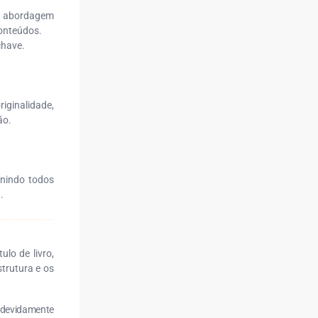
 a abordagem
conteúdos.
chave.
iginalidade,
ão.
unindo todos
.
lo de livro,
strutura e os
r devidamente