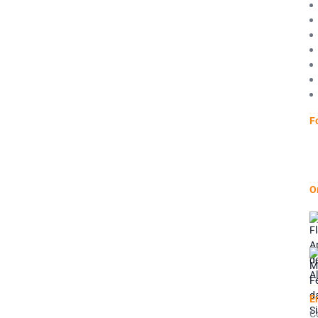
F
O
E
C