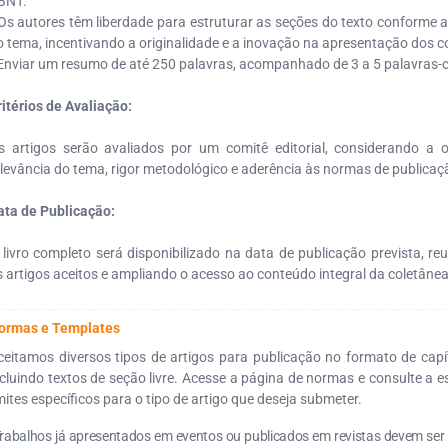
BNT.
 Os autores têm liberdade para estruturar as seções do texto conforme
o tema, incentivando a originalidade e a inovação na apresentação dos 
 Enviar um resumo de até 250 palavras, acompanhado de 3 a 5 palavras-
ritérios de Avaliação:
s artigos serão avaliados por um comitê editorial, considerando a or
elevância do tema, rigor metodológico e aderência às normas de publicaç
ata de Publicação:
 livro completo será disponibilizado na data de publicação prevista, re
s artigos aceitos e ampliando o acesso ao conteúdo integral da coletânea
ormas e Templates
ceitamos diversos tipos de artigos para publicação no formato de capítu
ncluindo textos de seção livre. Acesse a página de normas e consulte a e
imites específicos para o tipo de artigo que deseja submeter.
Trabalhos já apresentados em eventos ou publicados em revistas devem se