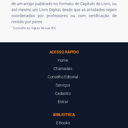
de um artigo publicado no formato de Capítulo de Livro, ou
até mesmo um Livro Digital, desde que as atividades sejam
coordenadas por professores ou com certificação de
revisão por pares.
*
Consulte as regras da sua IES.
ACESSO RÁPIDO
Home
Chamadas
Conselho Editorial
Serviços
Cadastro
Entrar
BIBLIOTECA
E-Books