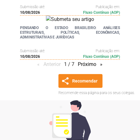
Submissão até:
Publicação em:
10/08/2026
Fluxo Contínuo (AOP)
PENSANDO O ESTADO BRASILEIRO: ANÁLISES
ESTRUTURAIS, POLÍTICAS, ECONÔMICAS,
ADMINISTRATIVAS E JURÍDICAS
Submissão até:
Publicação em:
10/08/2026
Fluxo Contínuo (AOP)
Anterior
page
1 / 7
Próximo
page
Recomendar
Recomende essa página para os seus colegas.