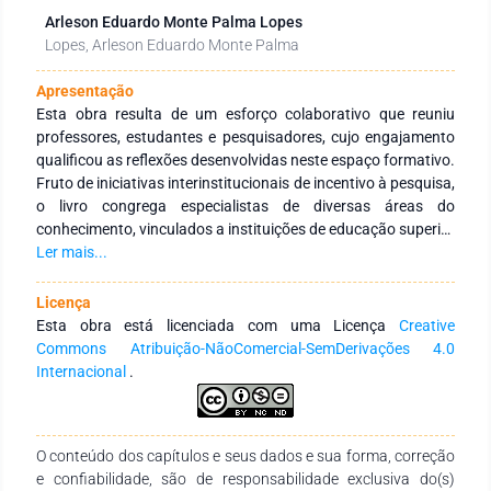
Arleson Eduardo Monte Palma Lopes
Lopes, Arleson Eduardo Monte Palma
Apresentação
Esta obra resulta de um esforço colaborativo que reuniu
professores, estudantes e pesquisadores, cujo engajamento
qualificou as reflexões desenvolvidas neste espaço formativo.
Fruto de iniciativas interinstitucionais de incentivo à pesquisa,
o livro congrega especialistas de diversas áreas do
conhecimento, vinculados a instituições de educação superior
públicas e privadas, no Brasil e no exterior. O objetivo central é
Ler mais...
fortalecer a integração entre instituições por meio de redes de
pesquisa voltadas à formação continuada de profissionais da
Licença
educação, promovendo a produção e a ampla disseminação
Esta obra está licenciada com uma Licença
Creative
do conhecimento. Agradecemos aos autores pela dedicação
Commons Atribuição-NãoComercial-SemDerivações 4.0
e compromisso na construção desta obra, que se propõe a
Internacional
.
ser um recurso didático-pedagógico relevante para
estudantes, docentes de diferentes níveis de ensino e demais
interessados na temática.
O conteúdo dos capítulos e seus dados e sua forma, correção
e confiabilidade, são de responsabilidade exclusiva do(s)