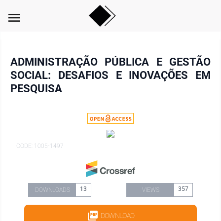
menu
ADMINISTRAÇÃO PÚBLICA E GESTÃO
SOCIAL: DESAFIOS E INOVAÇÕES EM
PESQUISA
CODE: 1005-1497
13
357
DOWNLOADS
VIEWS
DOWNLOAD